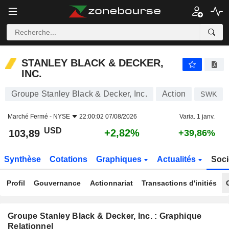
STANLEY BLACK & DECKER, INC.
103,89
$
+2,82%
STANLEY BLACK & DECKER,
INC.
Groupe Stanley Black & Decker, Inc.
Action
SWK
Marché Fermé -
NYSE
22:00:02 07/08/2026
Varia. 1 janv.
USD
+2,82%
103,89
+39,86%
Synthèse
Cotations
Graphiques
Actualités
Soci
Profil
Gouvernance
Actionnariat
Transactions d'initiés
Groupe Stanley Black & Decker, Inc. : Graphique
Relationnel