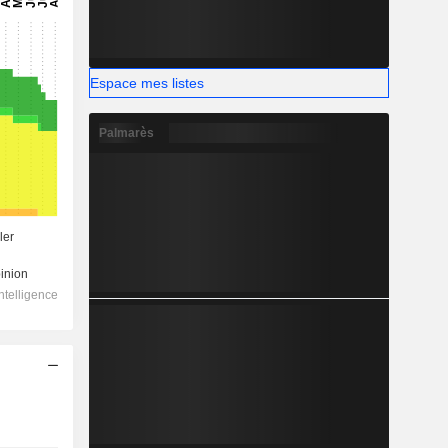
Espace mes listes
Palmarès