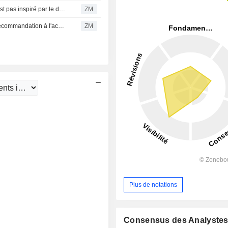
STANLEY BLACK & DECKER, INC. : Goldman Sachs n'est pas inspiré par le dossier
ZM
STANLEY BLACK & DECKER, INC. : UBS maintient sa recommandation à l'achat
ZM
Plus de notations
Consensus des Analyste