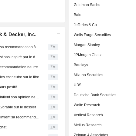
Goldman Sachs
Baird
Jefferies & Co.
 & Decker, Inc.
Wells Fargo Securities
Morgan Stanley
STANLEY BLACK & DECKER, INC. : Citigroup maintient sa recommandation à l'achat
ZM
JPMorgan Chase
STANLEY BLACK & DECKER, INC. : Goldman Sachs n'est pas inspiré par le dossier
ZM
Barclays
recommandation neutre
ZM
Mizuho Securities
est neutre sur le titre
ZM
UBS
rs positif
ZM
Deutsche Bank Securities
STANLEY BLACK & DECKER, INC. : Morgan Stanley maintient son opinion neutre
ZM
Wolfe Research
rable sur le dossier
ZM
Vertical Research
STANLEY BLACK & DECKER, INC. : Goldman Sachs maintient sa recommandation à l'achat
ZM
Melius Research
chat
ZM
Zelman & Associates