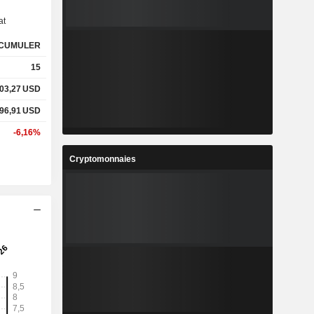
at
CUMULER
15
03,27
USD
96,91
USD
-6,16%
Cryptomonnaies