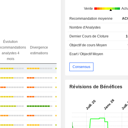
Vente
Ach
Recommandation moyenne
AC
Nombre d'Analystes
Dernier Cours de Cloture
1
Évolution
Divergence
Objectif de cours Moyen
ecommandations
Divergence
Ecart obj.
objectif
analystes 4
estimations
/ dr
Ecart / Objectif Moyen
analystes
mois
Consensus
-6,16%
+4,29%
Révisions de Bénéfices
+15,01%
+5,13%
+9,66%
+7,28%
+25,35%