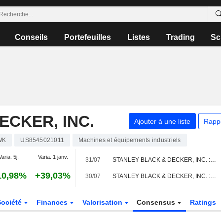
Conseils
Portefeuilles
Listes
Trading
Sc
ECKER, INC.
Ajouter à une liste
Rapp
WK
US8545021011
Machines et équipements industriels
Varia. 5j.
Varia. 1 janv.
31/07
STANLEY BLACK & DECKER, INC. : Citigroup maintient sa recommandation à l'achat
10,98%
+39,03%
30/07
STANLEY BLACK & DECKER, INC. : Goldman Sachs n'est pas inspiré par le dossier
Société
Finances
Valorisation
Consensus
Ratings