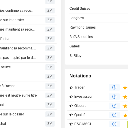
ZM
Credit Suisse
STANLEY BLACK & DECKER, INC. : Wells Fargo Securities confirme sa recommandation neutre
ZM
Longbow
 sur le dossier
ZM
Raymond James
STANLEY BLACK & DECKER, INC. : Wells Fargo Securities maintient sa recommandation neutre
ZM
BofA Securities
l'achat
ZM
Gabelli
STANLEY BLACK & DECKER, INC. : Mizuho Securities maintient sa recommandation à l'achat
ZM
B. Riley
STANLEY BLACK & DECKER, INC. : Morgan Stanley n'est pas inspiré par le dossier
ZM
 neutre
ZM
Notations
ZM
à l'achat
ZM
Trader
est neutre sur le titre
ZM
Investisseur
hat
ZM
Globale
 sur le dossier
ZM
Qualité
chat
ZM
ESG MSCI