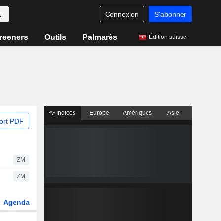
Connexion
S'abonner
reeners
Outils
Palmarès
Édition suisse
Indices
Europe
Amériques
Asie
ort PDF
ZM
ZM
Agenda
Secteur
Dérivés
Fonds et ETFs