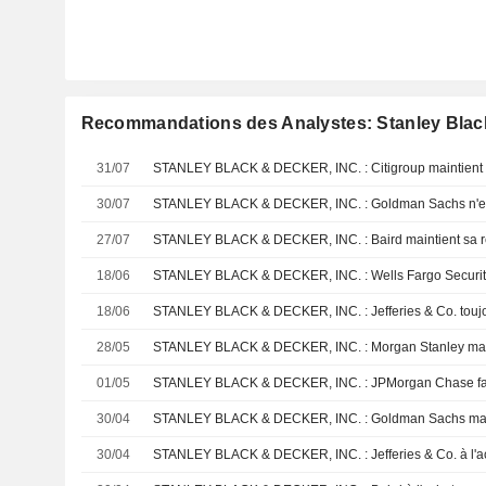
Recommandations des Analystes: Stanley Black
31/07
30/07
27/07
STANLEY BLACK & DECKER, INC. : Baird maintient sa 
18/06
STANLEY BLACK & DECKER, INC. : Wells Fargo Securities 
18/06
STANLEY BLACK & DECKER, INC. : Jefferies & Co. toujou
28/05
01/05
STANLEY BLACK & DECKER, INC. : JPMorgan Chase favo
30/04
30/04
STANLEY BLACK & DECKER, INC. : Jefferies & Co. à l'a