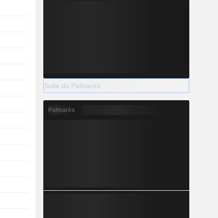
Suite du Palmarès
Palmarès