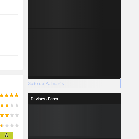
Suite du Palmarès
Devises / Forex
A