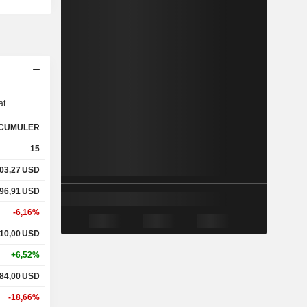
s
at
CUMULER
15
03,27
USD
96,91
USD
-6,16%
10,00
USD
+6,52%
84,00
USD
-18,66%