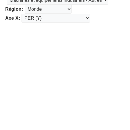
Région:
Axe X: