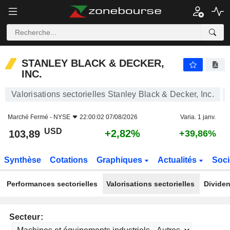
STANLEY BLACK & DECKER, INC.
103,89
$
+2,82%
STANLEY BLACK & DECKER,
INC.
Valorisations sectorielles Stanley Black & Decker, Inc.
Marché Fermé -
NYSE
22:00:02 07/08/2026
Varia. 1 janv.
USD
+2,82%
103,89
+39,86%
Synthèse
Cotations
Graphiques
Actualités
Soci
Performances sectorielles
Valorisations sectorielles
Dividen
Secteur: