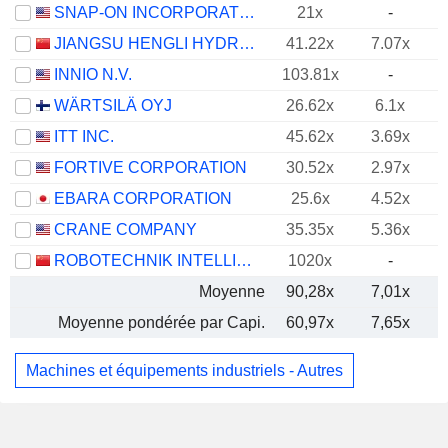
SNAP-ON INCORPORATED
21x
-
JIANGSU HENGLI HYDRAULIC CO.,LTD
41.22x
7.07x
INNIO N.V.
103.81x
-
WÄRTSILÄ OYJ
26.62x
6.1x
ITT INC.
45.62x
3.69x
FORTIVE CORPORATION
30.52x
2.97x
EBARA CORPORATION
25.6x
4.52x
CRANE COMPANY
35.35x
5.36x
ROBOTECHNIK INTELLIGENT TECHNOLOGY CO., LTD
1020x
-
Moyenne
90,28x
7,01x
Moyenne pondérée par Capi.
60,97x
7,65x
Machines et équipements industriels - Autres