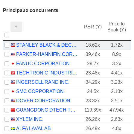
Principaux concurrents
Price to
PER (Y)
Book (Y)
STANLEY BLACK & DECKER, INC.
18.62x
1.72x
PARKER-HANNIFIN CORPORATION
39.46x
8.9x
FANUC CORPORATION
29.7x
3.2x
TECHTRONIC INDUSTRIES COMPANY LIMITED
23.48x
4.41x
INGERSOLL RAND INC.
34.29x
3.23x
SMC CORPORATION
24.5x
2.13x
DOVER CORPORATION
23.32x
3.51x
GUANGDONG DTECH TECHNOLOGY CO., LTD.
119.39x
47.94x
XYLEM INC.
26.26x
2.63x
ALFA LAVAL AB
26.49x
4.8x