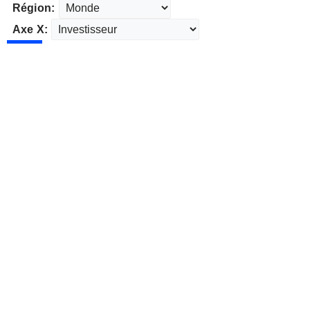
Région:
Axe X: