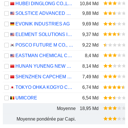
HUBEI DINGLONG CO.,LTD.
10,84 Md
SOLSTICE ADVANCED MATERIALS, INC.
9,88 Md
EVONIK INDUSTRIES AG
9,69 Md
ELEMENT SOLUTIONS INC
9,37 Md
POSCO FUTURE M CO., LTD.
9,22 Md
EASTMAN CHEMICAL COMPANY
8,4 Md
HUNAN YUNENG NEW ENERGY BATTERY MATERIAL CO.,LTD.
8,14 Md
SHENZHEN CAPCHEM TECHNOLOGY CO., LTD.
7,49 Md
TOKYO OHKA KOGYO CO., LTD.
6,74 Md
UMICORE
6,54 Md
Moyenne
18,95 Md
Moyenne pondérée par Capi.