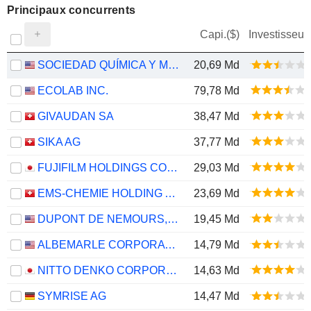
Principaux concurrents
Capi.($)
Investisseur
SOCIEDAD QUÍMICA Y MINERA DE CHILE S.A.
20,69 Md
ECOLAB INC.
79,78 Md
GIVAUDAN SA
38,47 Md
SIKA AG
37,77 Md
FUJIFILM HOLDINGS CORPORATION
29,03 Md
EMS-CHEMIE HOLDING AG
23,69 Md
DUPONT DE NEMOURS, INC.
19,45 Md
ALBEMARLE CORPORATION
14,79 Md
NITTO DENKO CORPORATION
14,63 Md
SYMRISE AG
14,47 Md