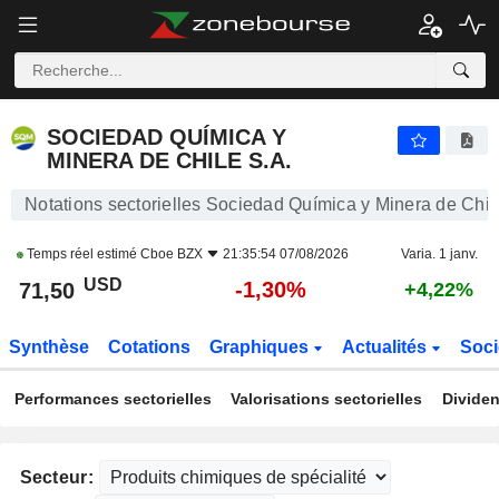
SOCIEDAD QUÍMICA Y MINERA DE CHILE S.A.
71,50
$
-1,30%
SOCIEDAD QUÍMICA Y
MINERA DE CHILE S.A.
Notations sectorielles Sociedad Química y Minera de Chil
Temps réel estimé
Cboe BZX
21:35:54 07/08/2026
Varia. 1 janv.
USD
-1,30%
71,50
+4,22%
Synthèse
Cotations
Graphiques
Actualités
Soci
Performances sectorielles
Valorisations sectorielles
Dividen
Secteur: