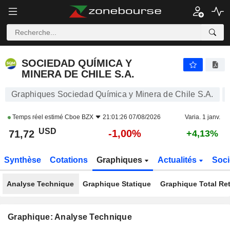
SOCIEDAD QUÍMICA Y MINERA DE CHILE S.A.
71,72
$
-1,00%
SOCIEDAD QUÍMICA Y
MINERA DE CHILE S.A.
Graphiques Sociedad Química y Minera de Chile S.A.
Temps réel estimé
Cboe BZX
21:01:26 07/08/2026
Varia. 1 janv.
USD
-1,00%
71,72
+4,13%
Synthèse
Cotations
Graphiques
Actualités
Soci
Analyse Technique
Graphique Statique
Graphique Total Re
Graphique: Analyse Technique