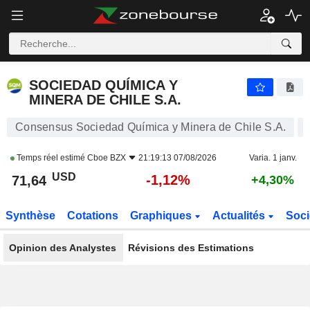
SOCIEDAD QUÍMICA Y MINERA DE CHILE S.A.
71,64
$
-1,12%
SOCIEDAD QUÍMICA Y
MINERA DE CHILE S.A.
Consensus Sociedad Química y Minera de Chile S.A.
Temps réel estimé
Cboe BZX
21:19:13 07/08/2026
Varia. 1 janv.
USD
-1,12%
71,64
+4,30%
Synthèse
Cotations
Graphiques
Actualités
Soci
Opinion des Analystes
Révisions des Estimations