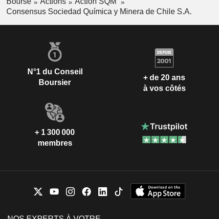
Bourse
Actions
Action SQM
Consensus Sociedad Química y Minera de Chile S.A.
N°1 du Conseil
+ de 20 ans
Boursier
à vos côtés
+ 1 300 000
membres
NOS EXPERTS À VOTRE