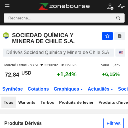
SOCIEDAD QUÍMICA Y MINERA DE CHILE S.A.
72,84
$
+1,24%
SOCIEDAD QUÍMICA Y
MINERA DE CHILE S.A.
Dérivés Sociedad Química y Minera de Chile S.A.
A
Marché Fermé -
NYSE
22:00:02 10/08/2026
Varia. 1 janv.
USD
+1,24%
72,84
+6,15%
Synthèse
Cotations
Graphiques
Actualités
Soci
Tous
Warrants
Turbos
Produits de levier
Produits d'inv
Filtres
Produits Dérivés