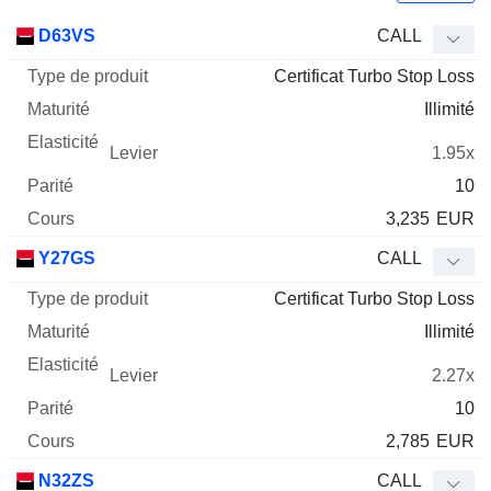
Type
D63VS
CALL
de
Certificat Turbo Stop Loss
Mnemo
Type
produit
Maturité
Elasticité
Levier
Parité
Co
Illimité
1.95x
10
3,235
EUR
Y27GS
CALL
Certificat Turbo Stop Loss
Illimité
2.27x
10
2,785
EUR
N32ZS
CALL