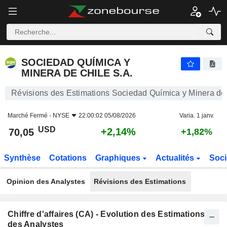
SOCIEDAD QUÍMICA Y MINERA DE CHILE S.A.
70,05
$
+2,14%
SOCIEDAD QUÍMICA Y
MINERA DE CHILE S.A.
Révisions des Estimations Sociedad Química y Minera de 
Marché Fermé -
NYSE
22:00:02 05/08/2026
Varia. 1 janv.
USD
+2,14%
70,05
+1,82%
Synthèse
Cotations
Graphiques
Actualités
Soci
Opinion des Analystes
Révisions des Estimations
Chiffre d'affaires (CA) - Evolution des Estimations
des Analystes