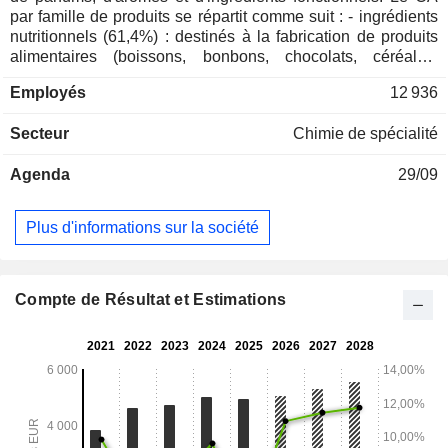
par famille de produits se répartit comme suit : - ingrédients
nutritionnels (61,4%) : destinés à la fabrication de produits
alimentaires (boissons, bonbons, chocolats, céréales,
produits laitiers, snacks, sauces, nouilles instantanées, etc.)
Employés
12 936
et à la fabrication d'aliments pour animaux et poissons ; -
parfums et arômes (38,6%) : parfums, menthols, ingrédients
Secteur
Chimie de spécialité
et produits chimiques aromatiques pour les produits de
soins personnels, les produits de soins dentaires, les
Agenda
29/09
produits nettoyants, les produits cosmétiques, etc. La
répartition géographique du CA est la suivante : Europe-
Moyen-Orient-Afrique (41%), Amérique du Nord (24,9%),
Plus d'informations sur la société
Asie-Pacifique (20,8%) et Amérique latine (13,3%).
Compte de Résultat et Estimations