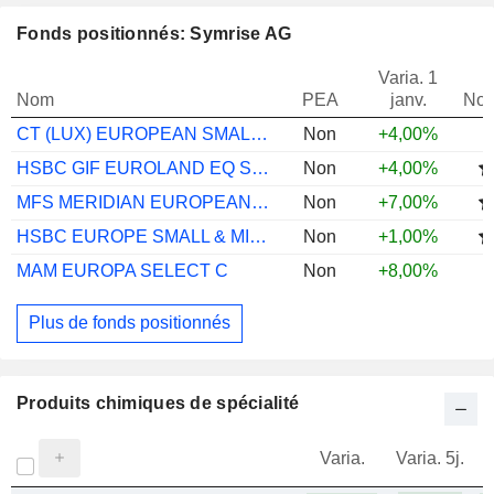
Fonds positionnés: Symrise AG
Varia. 1
Nom
PEA
janv.
Not
CT (LUX) EUROPEAN SMALLER COMS A INC EUR
Non
+4,00%
HSBC GIF EUROLAND EQ SMLR COMS ZC
Non
+4,00%
MFS MERIDIAN EUROPEAN SMLR COMS A1 EUR
Non
+7,00%
HSBC EUROPE SMALL & MID CAP AC
Non
+1,00%
MAM EUROPA SELECT C
Non
+8,00%
Plus de fonds positionnés
Produits chimiques de spécialité
Varia.
Varia. 5j.