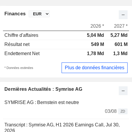
Finances
2026 *
2027 *
Chiffre d'affaires
5,04 Md
5,27 Md
Résultat net
549 M
601 M
Endettement Net
1,78 Md
1,3 Md
Plus de données financières
* Données estimées
Dernières Actualités : Symrise AG
SYMRISE AG : Bernstein est neutre
03/08
ZD
Transcript : Symrise AG, H1 2026 Earnings Call, Jul 30,
2026