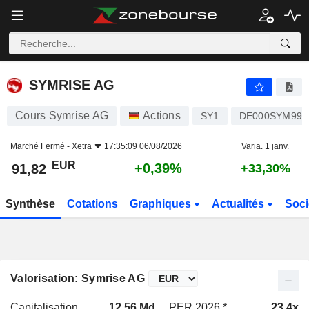
SYMRISE AG
91,82
€
+0,39%
SYMRISE AG
Cours Symrise AG
Actions
SY1
DE000SYM999
Marché Fermé -
Xetra
17:35:09 06/08/2026
Varia. 1 janv.
EUR
+0,39%
91,82
+33,30%
Synthèse
Cotations
Graphiques
Actualités
Soci
Valorisation: Symrise AG
Capitalisation
12,56 Md
PER 2026 *
23,4x