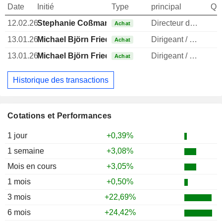
Date
Initié
Type
principal
Qua
12.02.26
Stephanie Coßmann
Directeur des ressources humaines
Achat
13.01.26
Michael Björn Friede
Dirigeant / cadre principal
Achat
13.01.26
Michael Björn Friede
Dirigeant / cadre principal
Achat
Historique des transactions
Cotations et Performances
1 jour
+0,39%
1 semaine
+3,08%
Mois en cours
+3,05%
1 mois
+0,50%
3 mois
+22,69%
6 mois
+24,42%