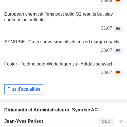
03/08
European chemical firms post solid Q2 results but stay
cautious on outlook
31/07
SYMRISE : Cash conversion offsets mixed margin quality
30/07
Fester - Technologie-Werte legen zu - Adidas schwach
30/07
Plus d'actualités
Dirigeants et Administrateurs: Symrise AG
Dirigeant
Titre
Age
Depuis
Jean-Yves Parisot
CEO