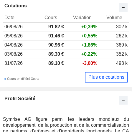
Cotations
Date
Cours
Variation
Volume
06/08/26
91.82 €
+0,39%
302 k
05/08/26
91.46 €
+0,55%
262 k
04/08/26
90.96 €
+1,86%
369 k
03/08/26
89.30 €
+0,22%
352 k
31/07/26
89.10 €
-3,00%
493 k
Plus de cotations
Cours en différé Xetra
Profil Société
Symrise AG figure parmi les leaders mondiaux du
développement, de la production et de la commercialisation
de parfums, d'arômes et d'ingrédients fonctionnels. Le CA