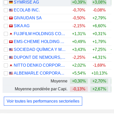
SYMRISE AG
+0,39%
+3,08%
+
ECOLAB INC.
-0,70%
-0,08%
GIVAUDAN SA
-0,50%
+2,79%
SIKA AG
-2,15%
+6,60%
FUJIFILM HOLDINGS CORPORATION
+1,31%
+0,31%
+
EMS-CHEMIE HOLDING AG
+0,49%
+1,79%
+
SOCIEDAD QUÍMICA Y MINERA DE CHILE S.A.
+3,43%
+7,25%
+
DUPONT DE NEMOURS, INC.
-2,25%
+4,31%
NITTO DENKO CORPORATION
+2,02%
-1,69%
ALBEMARLE CORPORATION
+5,54%
+10,13%
+
Moyenne
+0,30%
+2,70%
+
Moyenne pondérée par Capi.
-0,13%
+2,67%
+
Voir toutes les performances sectorielles