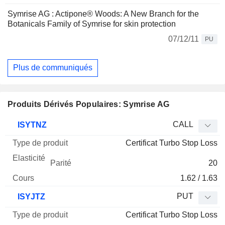
Symrise AG : Actipone® Woods: A New Branch for the
Botanicals Family of Symrise for skin protection
07/12/11
PU
Plus de communiqués
Produits Dérivés Populaires: Symrise AG
Type
CALL
ISYTNZ
de
Certificat Turbo Stop Loss
Mnemo
Type
produit
Elasticité
Parité
Cours
20
1.62 / 1.63
PUT
ISYJTZ
Certificat Turbo Stop Loss