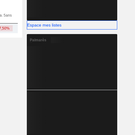
ia. 5ans
Capi.
CT
MT
LT
Espace mes listes
7,50%
531 M
Palmarès