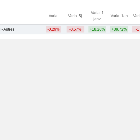
Varia. 1
Varia.
Varia. 5j.
Varia. 1an
Var
janv.
 - Autres
-0,29%
-0,57%
+18,26%
+39,72%
-1