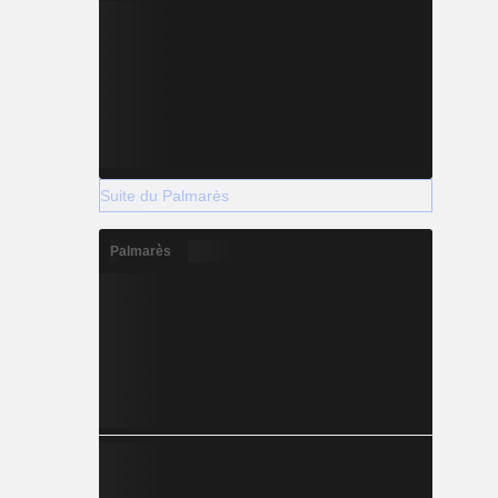
Suite du Palmarès
Palmarès