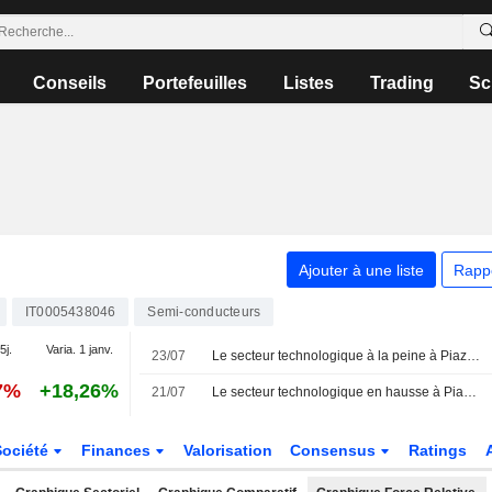
Conseils
Portefeuilles
Listes
Trading
Sc
Ajouter à une liste
Rapp
IT0005438046
Semi-conducteurs
5j.
Varia. 1 janv.
23/07
Le secteur technologique à la peine à Piazza Affari, plombé par la chute de STM
7%
+18,26%
21/07
Le secteur technologique en hausse à Piazza Affari, STM et Technoprobe s'illustrent
Société
Finances
Valorisation
Consensus
Ratings