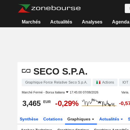
Marchés
Actualités
Analyses
Agenda
SECO S.P.A.
Graphique Force Relative Seco S.p.A.
Actions
IOT
Marché Fermé -
Borsa Italiana
17:45:00 07/08/2026
Varia. 
3,465
-0,29%
EUR
-0,5
Synthèse
Cotations
Graphiques
Actualités