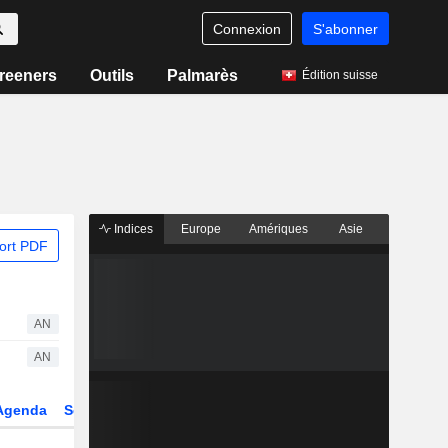
Connexion
S'abonner
reeners
Outils
Palmarès
Édition suisse
Indices
Europe
Amériques
Asie
ort PDF
AN
AN
Agenda
Secteur
Dérivés