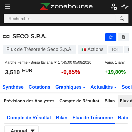
SECO S.P.A.
3,510
€
-0,85%
SECO S.P.A.
Flux de Trésorerie Seco S.p.A.
Actions
IOT
I
Marché Fermé -
Borsa Italiana
17:45:00 05/08/2026
Varia. 1 janv.
EUR
-0,85%
3,510
+19,80%
Synthèse
Cotations
Graphiques
Actualités
Soci
Prévisions des Analystes
Compte de Résultat
Bilan
Flux d
Compte de Résultat
Bilan
Flux de Trésorerie
Ratios
Annuel