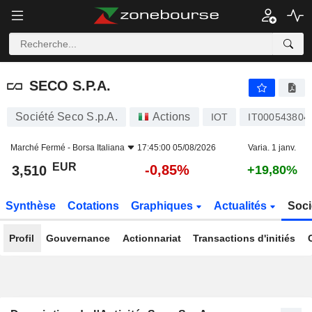
SECO S.P.A.
3,510
€
-0,85%
SECO S.P.A.
Société Seco S.p.A.
Actions
IOT
IT000543804
Marché Fermé -
Borsa Italiana
17:45:00 05/08/2026
Varia. 1 janv.
EUR
-0,85%
3,510
+19,80%
Synthèse
Cotations
Graphiques
Actualités
Soci
Profil
Gouvernance
Actionnariat
Transactions d'initiés