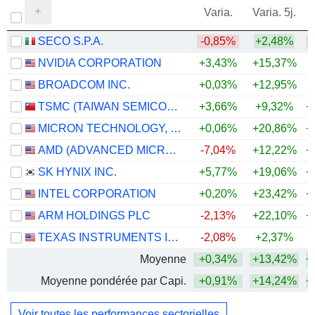
Varia.
Varia. 5j.
SECO S.P.A.
-0,85%
+2,48%
+
NVIDIA CORPORATION
+3,43%
+15,37%
+
BROADCOM INC.
+0,03%
+12,95%
+
TSMC (TAIWAN SEMICONDUCTOR MANUFACTURING COMPANY)
+3,66%
+9,32%
+
MICRON TECHNOLOGY, INC.
+0,06%
+20,86%
+
AMD (ADVANCED MICRO DEVICES)
-7,04%
+12,22%
+
SK HYNIX INC.
+5,77%
+19,06%
+
INTEL CORPORATION
+0,20%
+23,42%
+
ARM HOLDINGS PLC
-2,13%
+22,10%
+
TEXAS INSTRUMENTS INCORPORATED
-2,08%
+2,37%
+
Moyenne
+0,34%
+13,42%
+
Moyenne pondérée par Capi.
+0,91%
+14,24%
+
Voir toutes les performances sectorielles