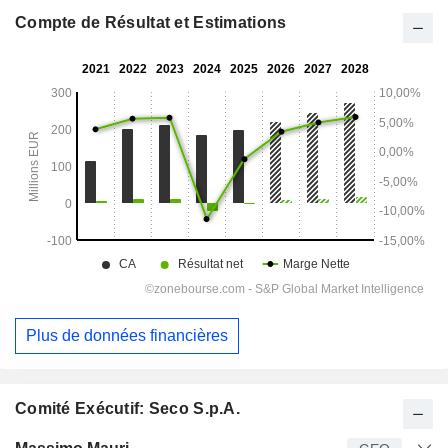
Compte de Résultat et Estimations
Plus de données financières
Comité Exécutif: Seco S.p.A.
Dirigeant
Titre
Age
Depuis