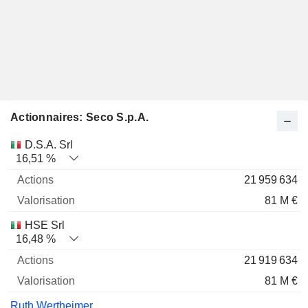
Actionnaires: Seco S.p.A.
Nom
Actions
%
Valorisation
D.S.A. Srl
16,51 %
21 959 634
81 M €
HSE Srl
16,48 %
21 919 634
81 M €
Ruth Wertheimer