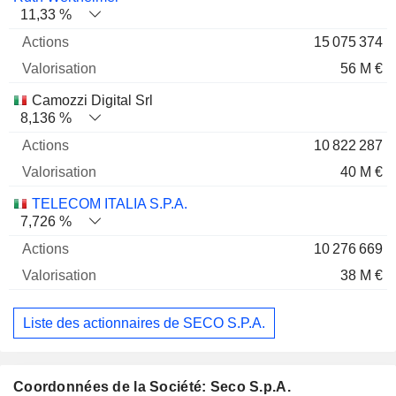
11,33 %
15 075 374
56 M €
Camozzi Digital Srl
8,136 %
10 822 287
40 M €
TELECOM ITALIA S.P.A.
7,726 %
10 276 669
38 M €
Liste des actionnaires de SECO S.P.A.
Coordonnées de la Société: Seco S.p.A.