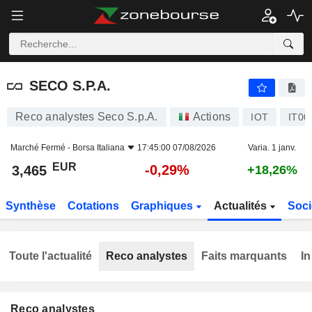
SECO S.P.A.
3,465
€
-0,29%
SECO S.P.A.
Reco analystes Seco S.p.A.
Actions
IOT
IT00
Marché Fermé -
Borsa Italiana
17:45:00 07/08/2026
Varia. 1 janv.
EUR
-0,29%
3,465
+18,26%
Synthèse
Cotations
Graphiques
Actualités
Soci
Toute l'actualité
Reco analystes
Faits marquants
In
Reco analystes