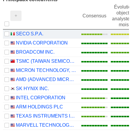
Évolutio
objectif
Consensus
analystes
mois
SECO S.P.A.
NVIDIA CORPORATION
BROADCOM INC.
TSMC (TAIWAN SEMICONDUCTOR MANUFACTURING COMPANY)
MICRON TECHNOLOGY, INC.
AMD (ADVANCED MICRO DEVICES)
SK HYNIX INC.
INTEL CORPORATION
ARM HOLDINGS PLC
TEXAS INSTRUMENTS INCORPORATED
MARVELL TECHNOLOGY GROUP LTD