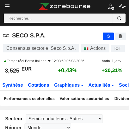
SECO S.P.A.
3,525
€
+0,43%
SECO S.P.A.
Consensus sectoriel Seco S.p.A.
Actions
IOT
Temps réel
Borsa Italiana
12:03:50 06/08/2026
Varia. 1 janv.
EUR
+0,43%
3,525
+20,31%
Synthèse
Cotations
Graphiques
Actualités
Soci
Performances sectorielles
Valorisations sectorielles
Dividen
Secteur:
Région: