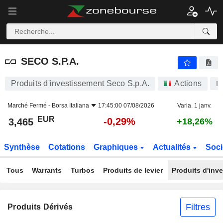
SECO S.P.A.
3,465
€
-0,29%
SECO S.P.A.
Produits d'investissement Seco S.p.A.
Actions
I
Marché Fermé -
Borsa Italiana
17:45:00 07/08/2026
Varia. 1 janv.
EUR
-0,29%
3,465
+18,26%
Synthèse
Cotations
Graphiques
Actualités
Soci
Tous
Warrants
Turbos
Produits de levier
Produits d'inv
Filtres
Produits Dérivés