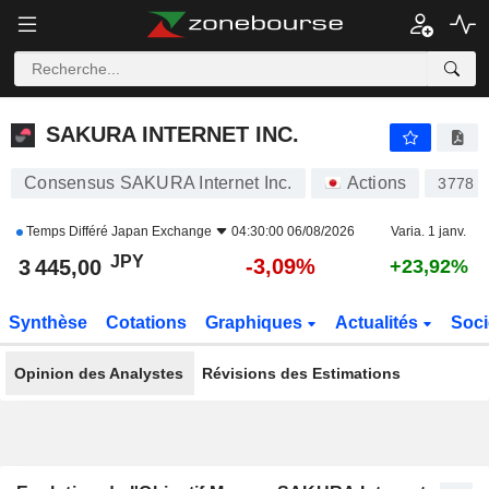
SAKURA INTERNET INC.
3 445,00
¥
-3,09%
SAKURA INTERNET INC.
Consensus SAKURA Internet Inc.
Actions
3778
Temps Différé
Japan Exchange
04:30:00 06/08/2026
Varia. 1 janv.
JPY
-3,09%
3 445,00
+23,92%
Synthèse
Cotations
Graphiques
Actualités
Soci
Opinion des Analystes
Révisions des Estimations