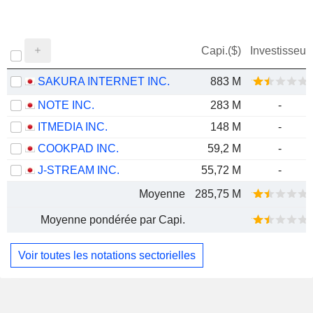
Capi.($)
Investisseur
SAKURA INTERNET INC.
883 M
NOTE INC.
283 M
-
ITMEDIA INC.
148 M
-
COOKPAD INC.
59,2 M
-
J-STREAM INC.
55,72 M
-
Moyenne
285,75 M
Moyenne pondérée par Capi.
Voir toutes les notations sectorielles