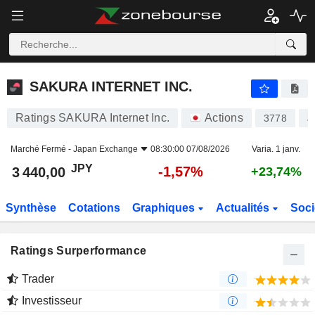
SAKURA INTERNET INC.
3 440,00
¥
-1,57%
SAKURA INTERNET INC.
Ratings SAKURA Internet Inc.
Actions
3778
J
Marché Fermé -
Japan Exchange
08:30:00 07/08/2026
Varia. 1 janv.
JPY
-1,57%
3 440,00
+23,74%
Synthèse
Cotations
Graphiques
Actualités
Soci
Ratings Surperformance
Trader
Investisseur