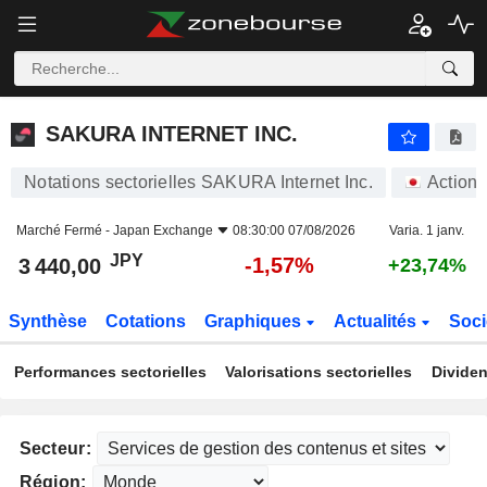
SAKURA INTERNET INC.
3 440,00
¥
-1,57%
SAKURA INTERNET INC.
Notations sectorielles SAKURA Internet Inc.
Actions
Marché Fermé -
Japan Exchange
08:30:00 07/08/2026
Varia. 1 janv.
JPY
-1,57%
3 440,00
+23,74%
Synthèse
Cotations
Graphiques
Actualités
Soci
Performances sectorielles
Valorisations sectorielles
Dividen
Secteur:
Région: