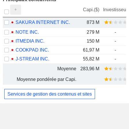
Capi.($)
Investisseur
SAKURA INTERNET INC.
873 M
NOTE INC.
279 M
-
ITMEDIA INC.
150 M
-
COOKPAD INC.
61,97 M
-
J-STREAM INC.
55,82 M
-
Moyenne
283,96 M
Moyenne pondérée par Capi.
Services de gestion des contenus et sites