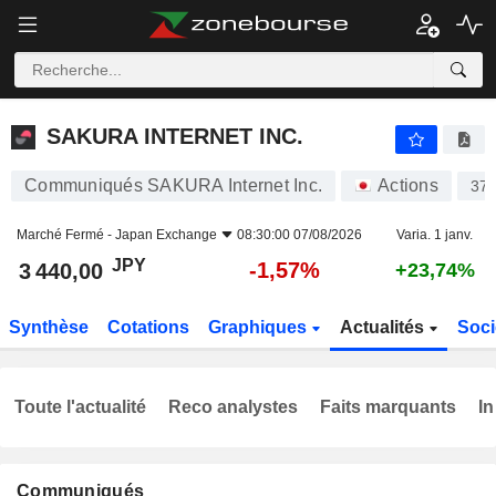
SAKURA INTERNET INC.
3 440,00
¥
-1,57%
SAKURA INTERNET INC.
Communiqués SAKURA Internet Inc.
Actions
37
Marché Fermé -
Japan Exchange
08:30:00 07/08/2026
Varia. 1 janv.
JPY
-1,57%
3 440,00
+23,74%
Synthèse
Cotations
Graphiques
Actualités
Soci
Toute l'actualité
Reco analystes
Faits marquants
In
Communiqués