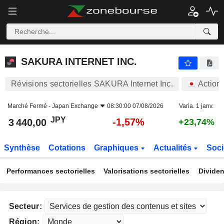
SAKURA INTERNET INC.
3 440,00
¥
-1,57%
SAKURA INTERNET INC.
Révisions sectorielles SAKURA Internet Inc.
Action
Marché Fermé -
Japan Exchange
08:30:00 07/08/2026
Varia. 1 janv.
JPY
-1,57%
3 440,00
+23,74%
Synthèse
Cotations
Graphiques
Actualités
Soci
Performances sectorielles
Valorisations sectorielles
Dividen
Secteur:
Région: