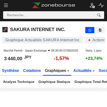
SAKURA INTERNET INC.
3 440,00
¥
-1,57%
SAKURA INTERNET INC.
Graphique Actualités SAKURA Internet Inc.
Actions
Marché Fermé -
Japan Exchange
08:30:00 07/08/2026
Varia. 1 janv.
JPY
-1,57%
3 440,00
+23,74%
Synthèse
Cotations
Graphiques
Actualités
Soci
Analyse Technique
Graphique Statique
Graphique Total Re