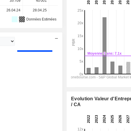
35 709
40 001
40 023
40 026
-
26.04.24
28.04.25
27.04.26
-
-
Données Estimées
Evolution Valeur d'Entrep
/ CA