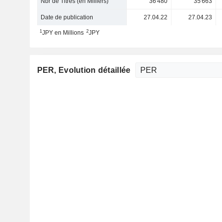
Nbr de Titres (en Milliers)
36 480
35 663
Date de publication
27.04.22
27.04.23
1
2
JPY en Millions
JPY
PER
, Evolution détaillée