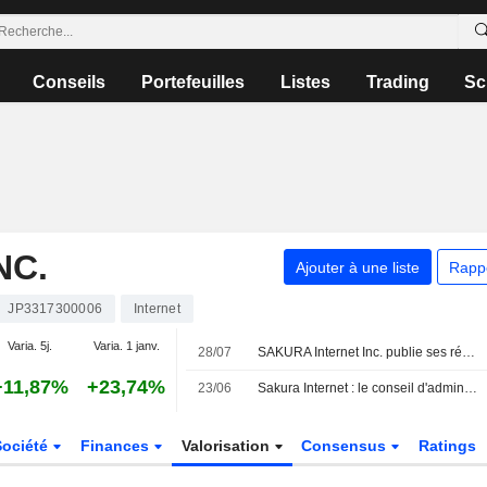
Conseils
Portefeuilles
Listes
Trading
Sc
NC.
Ajouter à une liste
Rapp
JP3317300006
Internet
Varia. 5j.
Varia. 1 janv.
28/07
SAKURA Internet Inc. publie ses résultats pour le premier trimestre clos le 30 juin 2026
+11,87%
+23,74%
23/06
Sakura Internet : le conseil d'administration approuve une cession d'actions propres dans le cadre d'un plan de rémunération en actions gratuites
Société
Finances
Valorisation
Consensus
Ratings