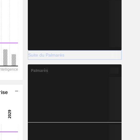
Suite du Palmarès
Palmarès
rise