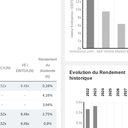
Rendement
VE /
du
 CA (N)
Capi.($)
EBITDA (N)
dividende
Evolution du Rendement
(N)
historique
.52x
9.49x
0,16%
883 M
-
-
4,16%
148 M
-
-
3,94%
55,72 M
,52x
9,49x
2,75%
362,21 M
,52x
9,49x
0,9%