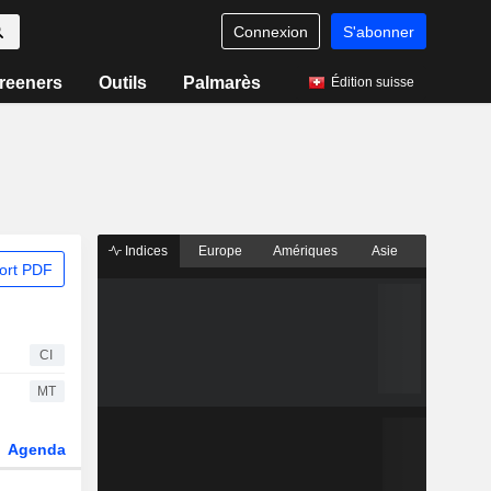
Connexion
S'abonner
reeners
Outils
Palmarès
Édition suisse
Indices
Europe
Amériques
Asie
ort PDF
CI
MT
Agenda
Secteur
Dérivés
Fonds et ETFs