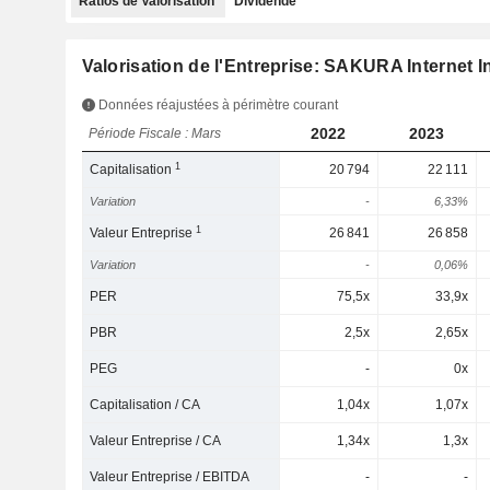
Ratios de Valorisation
Dividende
Valorisation de l'Entreprise: SAKURA Internet I
Données réajustées à périmètre courant
2022
2023
Période Fiscale : Mars
1
Capitalisation
20 794
22 111
Variation
-
6,33%
1
Valeur Entreprise
26 841
26 858
Variation
-
0,06%
PER
75,5x
33,9x
PBR
2,5x
2,65x
PEG
-
0x
Capitalisation / CA
1,04x
1,07x
Valeur Entreprise / CA
1,34x
1,3x
Valeur Entreprise / EBITDA
-
-