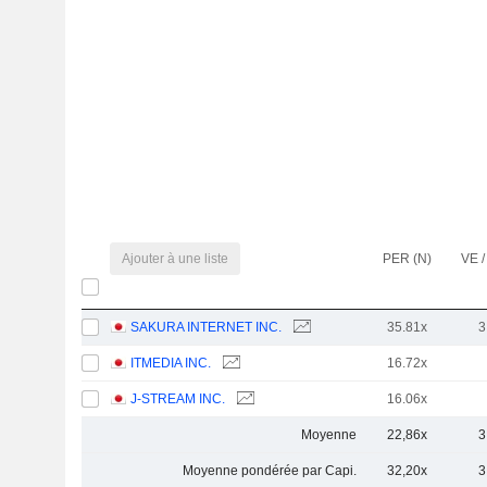
Ajouter à une liste
PER (N)
VE /
SAKURA INTERNET INC.
35.81x
3
ITMEDIA INC.
16.72x
J-STREAM INC.
16.06x
Moyenne
22,86x
3
Moyenne pondérée par Capi.
32,20x
3