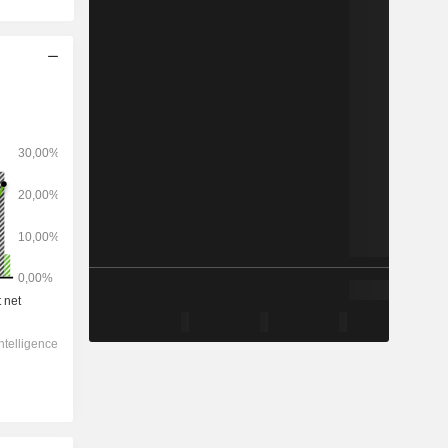
2029
-
-
176 564
-0,72%
7,41x
2,51x
0x
1,66x
2,09x
3,76x