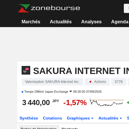
Marchés
Actualités
Analyses
Agenda
SAKURA INTERNET I
Valorisation SAKURA Internet Inc.
Actions
3778
Temps Différé
Japan Exchange
08:30:00 07/08/2026
3 440,00
-1,57%
JPY
Synthèse
Cotations
Graphiques
Actualités