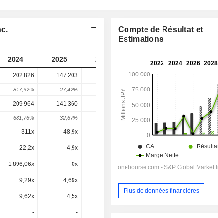
nc.
Compte de Résultat et
Estimations
2024
2025
2026
2027
2028
202 826
147 203
99 297
139 889
-
817,32%
-27,42%
-32,54%
40,88%
-
209 964
141 360
119 733
168 005
177 843
681,76%
-32,67%
-15,3%
40,32%
5,86%
311x
48,9x
459x
35,8x
20,2x
22,2x
4,9x
3,3x
4,83x
3,76x
-1 896,06x
0x
-4,9x
0x
0,3x
9,29x
4,69x
2,81x
2,93x
2,29x
Plus de données financières
9,62x
4,5x
3,39x
3,52x
2,92x
-
-
14,3x
9,49x
6,27x