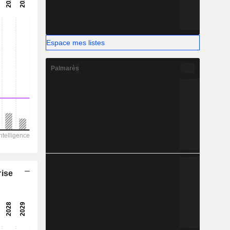
-
-
Espace mes listes
Palmarès
rise