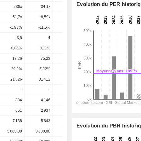
Evolution du PER histori
238x
34,1x
-297x
35,8x
18x
-51,7x
-8,59x
-6,5x
-10,7x
27,9x
-1,93%
-11,6%
-15,4%
-9,33%
3,59%
3,5
4
5
5,625
7,333
0,06%
0,11%
0,2%
0,16%
0,21%
18,26
75,23
5,4
97,6
173,4
19,2%
5,32%
92,6%
5,76%
4,23%
21 826
31 412
35 301
47 677
60 974
-
-
8 381
17 708
28 355
884
4 146
-403
4 692
9 877
651
2 937
216
3 906
6 940
7 138
-5 843
20 436
28 116
37 954
Evolution du PBR histori
5 680,00
3 680,00
2 481,00
3 495,00
3 495,00