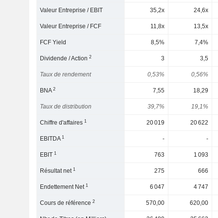
Valeur Entreprise / EBIT
35,2x
24,6x
Valeur Entreprise / FCF
11,8x
13,5x
FCF Yield
8,5%
7,4%
2
Dividende / Action
3
3,5
Taux de rendement
0,53%
0,56%
2
BNA
7,55
18,29
Taux de distribution
39,7%
19,1%
1
Chiffre d'affaires
20 019
20 622
1
EBITDA
-
-
1
EBIT
763
1 093
1
Résultat net
275
666
1
Endettement Net
6 047
4 747
2
Cours de référence
570,00
620,00