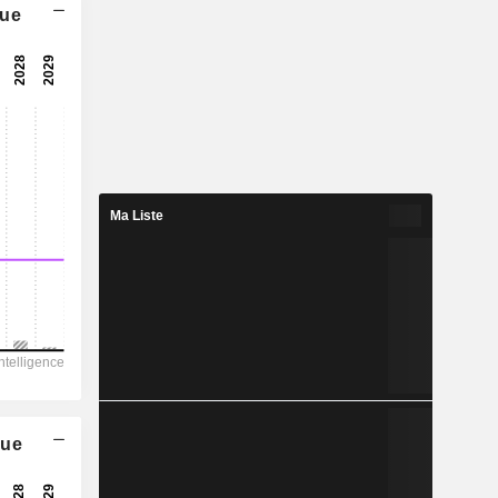
que
6,85x
16,2x
6,19%
10,25
0,29%
471,8
Ma Liste
2,17%
84 317
46 928
25 776
18 882
36 675
que
3 495,00