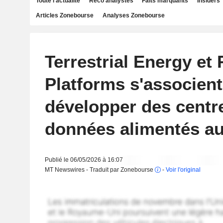
Toute l'actualité
Reco analystes
Faits marquants
Insiders
Articles Zonebourse
Analyses Zonebourse
Terrestrial Energy et 
Platforms s'associen
développer des centr
données alimentés au
Publié le 06/05/2026 à 16:07
MT Newswires - Traduit par Zonebourse
-
Voir l'original