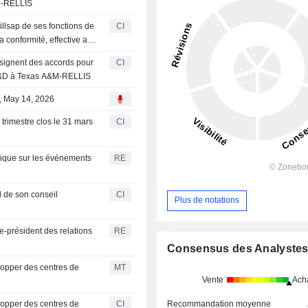
M-RELLIS
illsap de ses fonctions de
CI
a conformité, effective au
 signent des accords pour
CI
 R&D à Texas A&M-RELLIS
l, May 14, 2026
 trimestre clos le 31 mars
CI
nique sur les événements
RE
l de son conseil
CI
Plus de notations
e-président des relations
RE
Consensus des Analyste
elopper des centres de
MT
Vente
Ach
Recommandation moyenne
elopper des centres de
CI