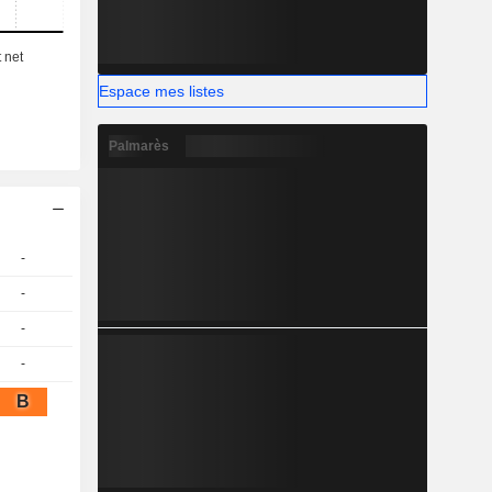
ccordée au
Espace mes listes
Palmarès
-
-
-
-
B