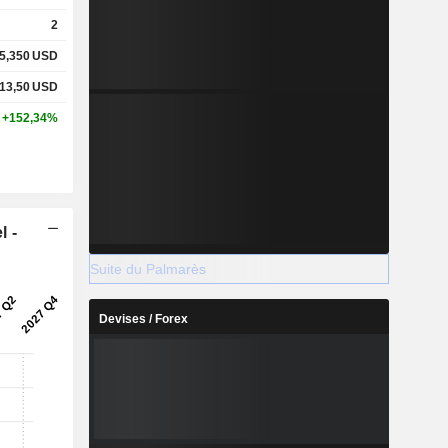
2
5,350
USD
13,50
USD
+152,34%
l -
Suite du Palmarès
Devises / Forex