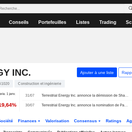
Conseils
Portefeuilles
Listes
Trading
Sc
Y INC.
Ajouter à une liste
Rapp
41020
Construction et ingénierie
aria. 1 janv.
31/07
Terrestrial Energy Inc. annonce la démission de Shawn Matthews de son poste d'administrateur, effective au 27 juillet 2026
19,64%
30/07
Terrestrial Energy Inc. annonce la nomination de Pamela Cowan au poste de vice-présidente exécutive de l'ingénierie, à compter du 30 juillet 2026
Société
Finances
Valorisation
Consensus
Ratings
Ag