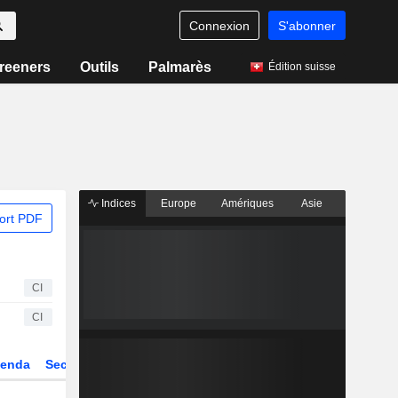
Connexion
S'abonner
reeners
Outils
Palmarès
Édition suisse
Indices
Europe
Amériques
Asie
ort PDF
CI
CI
enda
Secteur