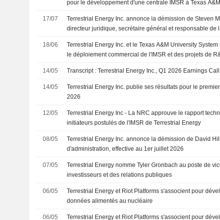
pour le développement d'une centrale IMSR à Texas A&
17/07
Terrestrial Energy Inc. annonce la démission de Steven M
directeur juridique, secrétaire général et responsable de l
12 septembre 2026
18/06
Terrestrial Energy Inc. et le Texas A&M University System
le déploiement commercial de l'IMSR et des projets de
14/05
Transcript : Terrestrial Energy Inc., Q1 2026 Earnings Cal
14/05
Terrestrial Energy Inc. publie ses résultats pour le premier
2026
12/05
Terrestrial Energy Inc - La NRC approuve le rapport tech
initiateurs postulés de l'IMSR de Terrestrial Energy
08/05
Terrestrial Energy Inc. annonce la démission de David Hil
d'administration, effective au 1er juillet 2026
07/05
Terrestrial Energy nomme Tyler Gronbach au poste de vic
investisseurs et des relations publiques
06/05
Terrestrial Energy et Riot Platforms s'associent pour dév
données alimentés au nucléaire
06/05
Terrestrial Energy et Riot Platforms s'associent pour dév