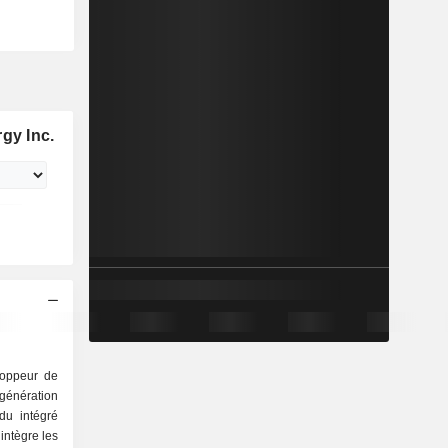
gy Inc.
loppeur de
génération
ndu intégré
intègre les