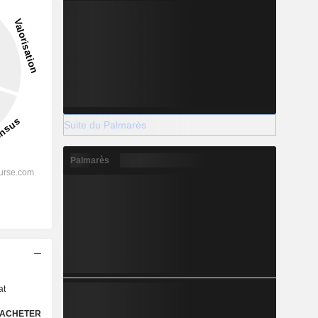
Suite du Palmarès
Palmarès
s
at
ACHETER