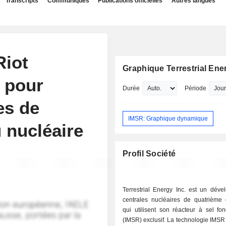
Transcripts
Communiqués
Publications officielles
Autres langues
Riot
Graphique Terrestrial Ener
t pour
Durée
Période
es de
IMSR: Graphique dynamique
 nucléaire
Profil Société
Terrestrial Energy Inc. est un déve
centrales nucléaires de quatrième 
qui utilisent son réacteur à sel fo
(IMSR) exclusif. La technologie IMSR 