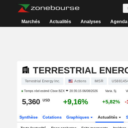
Marchés
Actualités
Analyses
Agenda
TERRESTRIAL ENERG
Terrestrial Energy Inc.
Actions
IMSR
US88145
Temps réel estimé
Cboe BZX
20:35:15 06/08/2026
Varia. 5j.
V
5,360
+9,16%
USD
+5,82%
-
Synthèse
Cotations
Graphiques
Actualités