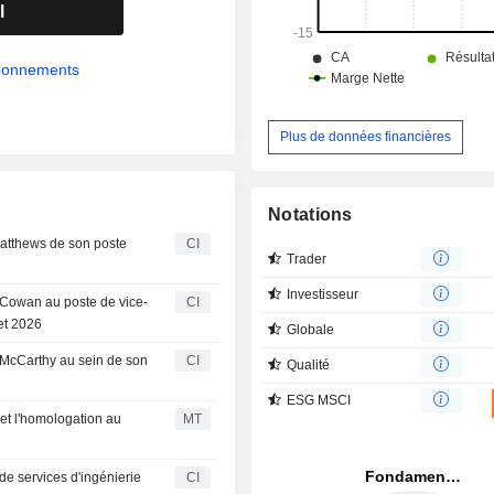
et la production décentralisée ra
l
réseau.
abonnements
Plus de données financières
Notations
Matthews de son poste
CI
Trader
Investisseur
 Cowan au poste de vice-
CI
let 2026
Globale
n McCarthy au sein de son
CI
Qualité
ESG MSCI
 et l'homologation au
MT
de services d'ingénierie
CI