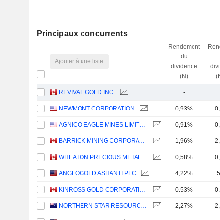
Principaux concurrents
Rendement
Ren
du
Ajouter à une liste
dividende
div
(N)
(
REVIVAL GOLD INC.
-
NEWMONT CORPORATION
0,93%
0
AGNICO EAGLE MINES LIMITED
0,91%
0
BARRICK MINING CORPORATION
1,96%
2
WHEATON PRECIOUS METALS CORP.
0,58%
0
ANGLOGOLD ASHANTI PLC
4,22%
5
KINROSS GOLD CORPORATION
0,53%
0
NORTHERN STAR RESOURCES LIMITED
2,27%
2