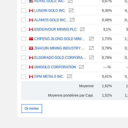
ROYAL GOLD, INC.
0,87%
0
LUNDIN GOLD INC.
6,36%
4
ALAMOS GOLD INC.
0,48%
0
ENDEAVOUR MINING PLC
3,1%
3
CHIFENG JILONG GOLD MINING GROUP LIMITED
1,73%
1
ZHAOJIN MINING INDUSTRY COMPANY LIMITED
0,79%
0
ELDORADO GOLD CORPORATION
0,79%
0
IAMGOLD CORPORATION
-.--%
-
DPM METALS INC.
0,41%
0
Moyenne
1,62%
1
Moyenne pondérée par Capi.
1,52%
1
Or minier