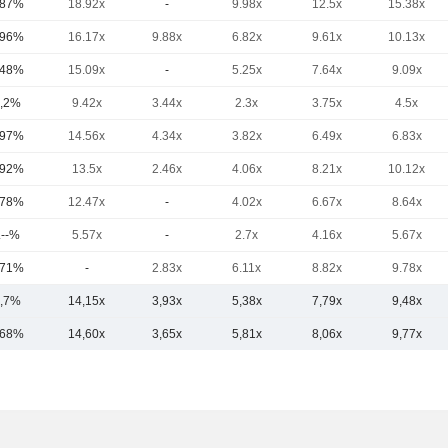
,87%
18.92x
-
9.98x
12.5x
15.38x
,96%
16.17x
9.88x
6.82x
9.61x
10.13x
,48%
15.09x
-
5.25x
7.64x
9.09x
,2%
9.42x
3.44x
2.3x
3.75x
4.5x
,97%
14.56x
4.34x
3.82x
6.49x
6.83x
,92%
13.5x
2.46x
4.06x
8.21x
10.12x
,78%
12.47x
-
4.02x
6.67x
8.64x
.--%
5.57x
-
2.7x
4.16x
5.67x
,71%
-
2.83x
6.11x
8.82x
9.78x
,7%
14,15x
3,93x
5,38x
7,79x
9,48x
,68%
14,60x
3,65x
5,81x
8,06x
9,77x