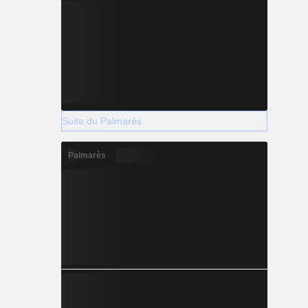
Suite du Palmarès
Palmarès