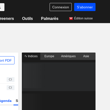
Connexion
S'abonner
reeners
Outils
Palmarès
Édition suisse
Indices
Europe
Amériques
Asie
ort PDF
CI
CI
Agenda
Secteur
Dérivés