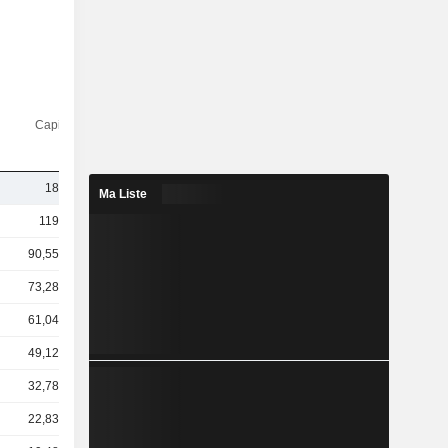
Capi.($)
188 M
Ma Liste
119 Md
90,55 Md
73,28 Md
61,04 Md
49,12 Md
32,78 Md
22,83 Md