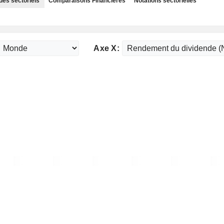
des sectoriels
Comparaisons Financières
Notations sectorielles
Axe X: