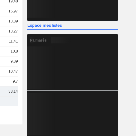
19,48 Md
15,97 Md
13,89 Md
Espace mes listes
13,27 Md
Palmarès
11,41 Md
10,8 Md
9,89 Md
10,47 Md
9,7 Md
33,14 Md