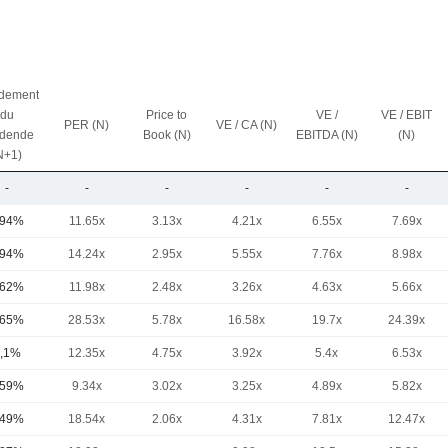
dement
du
Price to
VE /
VE / EBIT
PER (N)
VE / CA (N)
idende
Book (N)
EBITDA (N)
(N)
N+1)
-
-
-
-
-
-
,94%
11.65x
3.13x
4.21x
6.55x
7.69x
,94%
14.24x
2.95x
5.55x
7.76x
8.98x
,62%
11.98x
2.48x
3.26x
4.63x
5.66x
,65%
28.53x
5.78x
16.58x
19.7x
24.39x
,1%
12.35x
4.75x
3.92x
5.4x
6.53x
,59%
9.34x
3.02x
3.25x
4.89x
5.82x
,49%
18.54x
2.06x
4.31x
7.81x
12.47x