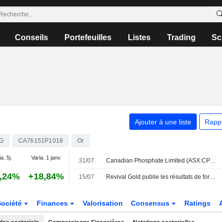
Conseils
Portefeuilles
Listes
Trading
Sc
Ajouter à une liste
Rapp
G
CA76151P1018
Or
a. 5j.
Varia. 1 janv.
31/07
Canadian Phosphate Limited (ASX:CP8) a finalisé l'acquisition de Diamond Mountain auprès de Revival Gold Inc. (TSXV:RVG) et Utah Mineral Resources, LLC pour 3 millions de dollars.
,24%
+18,84%
15/07
Revival Gold publie les résultats de forage du projet aurifère Mercur dans l'Utah
Société
Finances
Valorisation
Consensus
Ratings