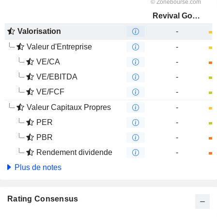
Revival Gold Inc.
Valorisation
-
Valeur d'Entreprise
-
VE/CA
-
VE/EBITDA
-
VE/FCF
-
Valeur Capitaux Propres
-
PER
-
PBR
-
Rendement dividende
-
Plus de notes
Rating Consensus