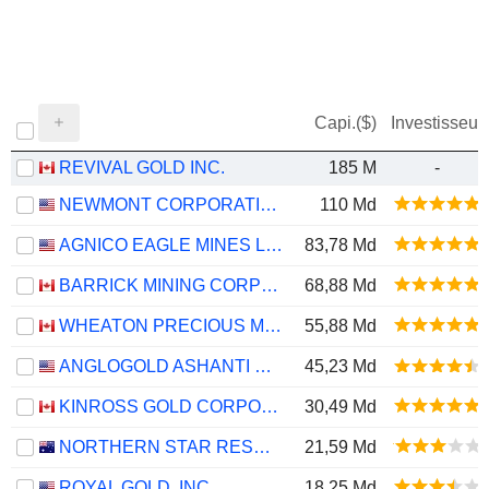
Capi.($)
Investisseur
REVIVAL GOLD INC.
185 M
-
NEWMONT CORPORATION
110 Md
AGNICO EAGLE MINES LIMITED
83,78 Md
BARRICK MINING CORPORATION
68,88 Md
WHEATON PRECIOUS METALS CORP.
55,88 Md
ANGLOGOLD ASHANTI PLC
45,23 Md
KINROSS GOLD CORPORATION
30,49 Md
NORTHERN STAR RESOURCES LIMITED
21,59 Md
ROYAL GOLD, INC.
18,25 Md