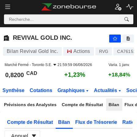
REVIVAL GOLD INC.
0,8200
$
+1,23%
REVIVAL GOLD INC.
Bilan Revival Gold Inc.
Actions
RVG
CA76151
Marché Fermé -
Toronto S.E.
21:59:59 06/08/2026
Varia. 1 janv.
CAD
+1,23%
0,8200
+18,84%
Synthèse
Cotations
Graphiques
Actualités
Soci
Prévisions des Analystes
Compte de Résultat
Bilan
Flux d
Compte de Résultat
Bilan
Flux de Trésorerie
Ratios
Annuel