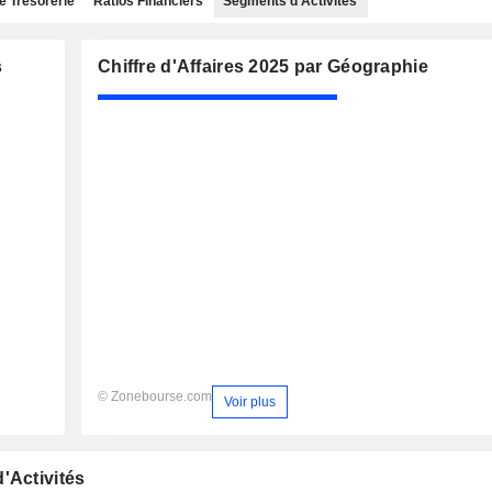
e Trésorerie
Ratios Financiers
Segments d'Activités
s
Chiffre d'Affaires 2025 par Géographie
© Zonebourse.com
Voir plus
'Activités