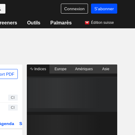
Connexion
S'abonner
reeners
Outils
Palmarès
Édition suisse
Indices
Europe
Amériques
Asie
ort PDF
CI
CI
Agenda
Secteur
Dérivés