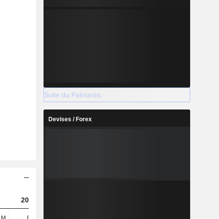
Suite du Palmarès
Devises / Forex
2023
2024
2025
 M
8,56 M
33,6 M
33,7 M