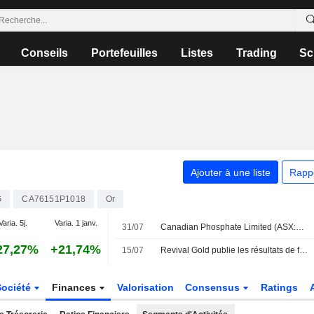
Conseils
Portefeuilles
Listes
Trading
Sc
Ajouter à une liste
Rapp
G
CA76151P1018
Or
Varia. 5j.
Varia. 1 janv.
31/07
Canadian Phosphate Limited (ASX:CP8) a finalisé l'acquisition de Diamond Mountain auprès de Revival Gold Inc. (TSXV:RVG) et Utah Mineral Resources, LLC pour 3 millions de dollars.
27,27%
+21,74%
15/07
Revival Gold publie les résultats de forage du projet aurifère Mercur dans l'Utah
Société
Finances
Valorisation
Consensus
Ratings