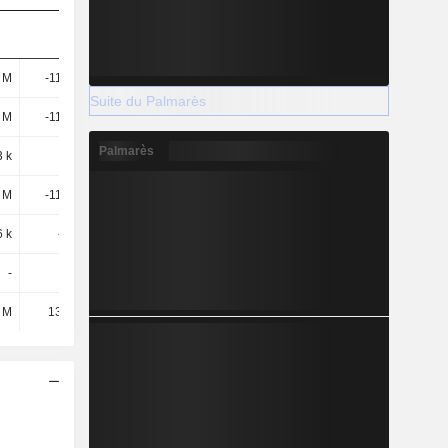
1 M
-11,46 M
-8,96 M
-8,12 M
Suite du Palmarès
9 M
-11,39 M
-8,59 M
-8,04 M
Palmarès
3 k
2,17 k
7,77 k
45,33 k
9 M
-11,39 M
-8,89 M
-8,02 M
6 k
-661 k
-698 k
-283 k
-
-
-297 k
27,82 k
 M
13,29 M
39,29 M
35,54 M