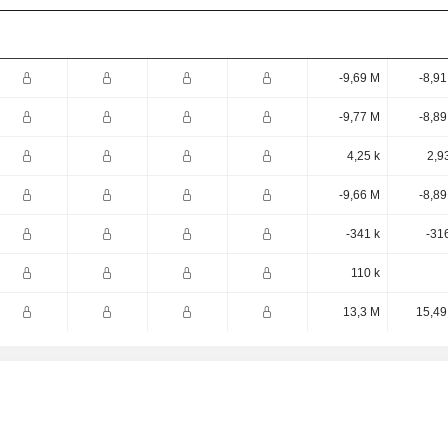
-9,69 M
-8,9
-9,77 M
-8,8
4,25 k
2,9
-9,66 M
-8,8
-341 k
-31
110 k
13,3 M
15,49