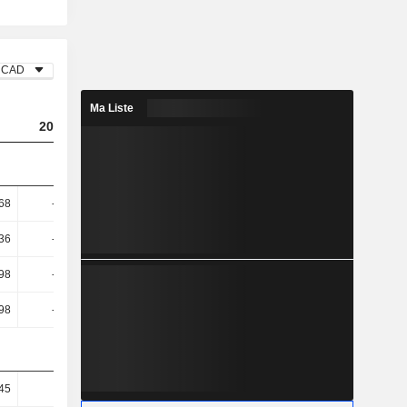
CAD
Ma Liste
2023
2024
2025
,68
-49,75
-21,31
-13,56
,36
-53,59
-22,62
-14,27
,98
-85,27
-34,71
-22,62
,98
-85,27
-34,71
-22,62
45
4,68
2,78
1,11