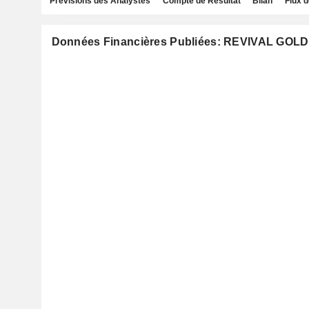
Prévisions des Analystes
Compte de Résultat
Bilan
Flux d
Données Financières Publiées: REVIVAL GOLD