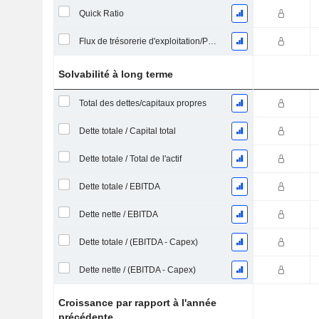
Quick Ratio
Flux de trésorerie d'exploitation/Passif à court terme
Solvabilité à long terme
Total des dettes/capitaux propres
Dette totale / Capital total
Dette totale / Total de l'actif
Dette totale / EBITDA
Dette nette / EBITDA
Dette totale / (EBITDA - Capex)
Dette nette / (EBITDA - Capex)
Croissance par rapport à l'année
précédente