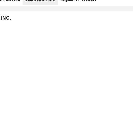
e Trésorerie
Ratios Financiers
Segments d'Activités
 INC.