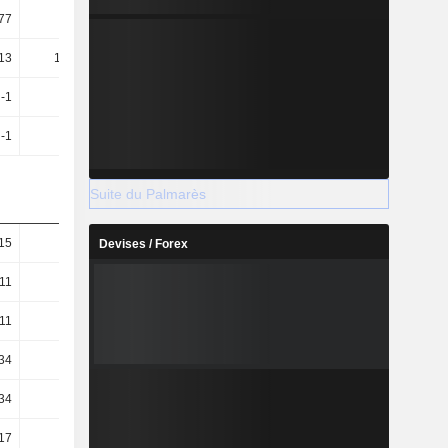
,77
22,66
-23,24
-0,38
,13
108,92
5,56
-59,49
-1
24,61
-28,08
7,76
-1
24,61
-28,08
7,76
Suite du Palmarès
15
8,74
0,19
-16,04
Devises / Forex
11
8,72
0,29
-15,82
11
8,72
0,29
-15,82
34
7,99
-1,65
-15,97
34
7,99
-1,65
-15,97
17
8,6
0,03
-16,11