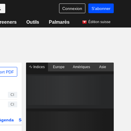
Connexion
S'abonner
reeners
Outils
Palmarès
Édition suisse
Indices
Europe
Amériques
Asie
ort PDF
CI
CI
Agenda
Secteur
Dérivés