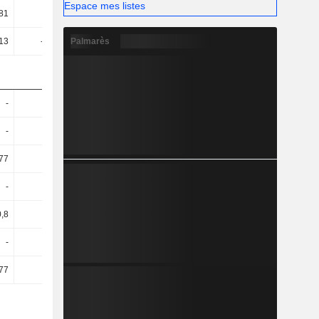
Espace mes listes
81
4,48
2,66
0,83
Palmarès
,13
-10,36
-3,92
-4,86
-
-
-
-
-
-
-
-
77
7,6
5,21
4,63
-
-
-
-
0,8
0,39
0,59
0,16
-
-
-
-
77
0,37
0,55
0,16