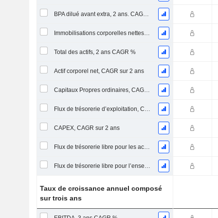
BPA dilué avant extra, 2 ans. CAGR %
Immobilisations corporelles nettes, 2 ans CAGR %
Total des actifs, 2 ans CAGR %
Actif corporel net, CAGR sur 2 ans
Capitaux Propres ordinaires, CAGR sur 2 ans
Flux de trésorerie d’exploitation, CAGR sur 2 ans
CAPEX, CAGR sur 2 ans
Flux de trésorerie libre pour les actionnaires FCFE, CAGR sur 2 ans
Flux de trésorerie libre pour l’ensemble des pourvoyeurs de fonds (créanciers et actionnaires) FCFF, CAGR sur 2 ans
Taux de croissance annuel composé
sur trois ans