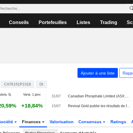
Conseils
Portefeuilles
Listes
Trading
Sc
Ajouter à une liste
Rapp
CA76151P1018
Or
Varia. 5j.
Varia. 1 janv.
31/07
Canadian Phosphate Limited (ASX:CP8) a finalisé l'acquisition de Diamond Mountain auprès de Revival Gold Inc. (TSXV:RVG) et Utah Mineral Resources, LLC pour 3 millions de dollars.
20,59%
+18,84%
15/07
Revival Gold publie les résultats de forage du projet aurifère Mercur dans l'Utah
Société
Finances
Valorisation
Consensus
Ratings