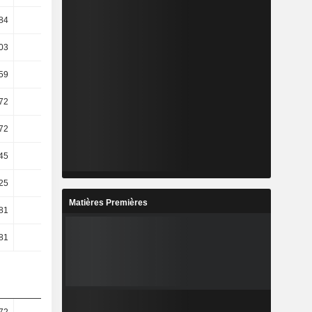
84
-3,75
-19,53
-44,53
03
9,95
108,65
98,23
59
-0,05
59,24
63,54
72
-0,85
60,57
66,15
72
-0,85
60,57
66,15
45
8,08
-2,97
-12,55
25
39,29
48,5
-34,61
Matières Premières
81
11,07
-5,33
-11,96
81
11,07
-5,33
-11,96