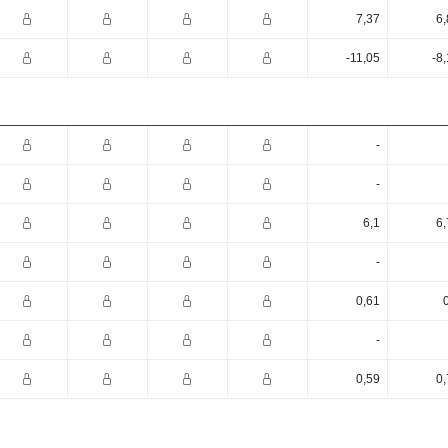
7,37
6,
-11,05
-8
-
-
6,1
6,
-
0,61
-
0,59
0,