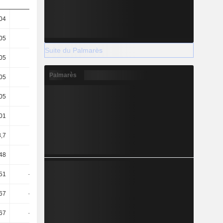
,04
28,58
-21,93
-9,71
,05
28,56
-21,77
-9,41
Suite du Palmarès
,05
28,56
-21,77
-9,41
Palmarès
,05
28,21
-24,56
-6,4
,05
28,21
-24,56
-6,4
,01
28,21
-21,95
-9,84
8,7
13,96
-43,17
-45,85
48
11,45
290,61
0,6
51
-14,25
195,72
-9,56
67
-15,02
203,39
-9,01
67
-15,02
203,39
-9,01