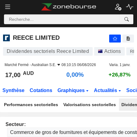
REECE LIMITED
17,00
$
0,0
REECE LIMITED
Dividendes sectoriels Reece Limited
Actions
RE
Marché Fermé -
Australian S.E.
08:10:15 06/08/2026
Varia. 1 janv.
AUD
0,00%
17,00
+26,87%
Synthèse
Cotations
Graphiques
Actualités
Soci
Performances sectorielles
Valorisations sectorielles
Dividen
Secteur: