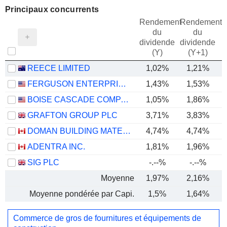
Principaux concurrents
Rendement
Rendement
du
du
dividende
dividende
(Y)
(Y+1)
REECE LIMITED
1,02%
1,21%
FERGUSON ENTERPRISES INC.
1,43%
1,53%
BOISE CASCADE COMPANY
1,05%
1,86%
GRAFTON GROUP PLC
3,71%
3,83%
DOMAN BUILDING MATERIALS GROUP LTD.
4,74%
4,74%
ADENTRA INC.
1,81%
1,96%
SIG PLC
-.--%
-.--%
Moyenne
1,97%
2,16%
Moyenne pondérée par Capi.
1,5%
1,64%
Commerce de gros de fournitures et équipements de