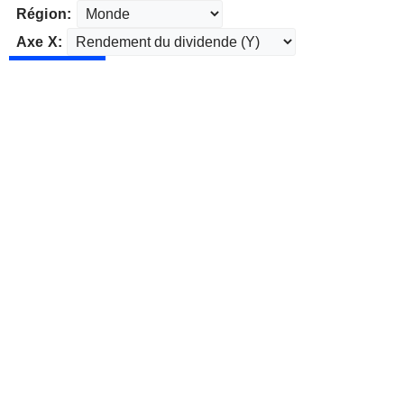
Région:
Axe X: