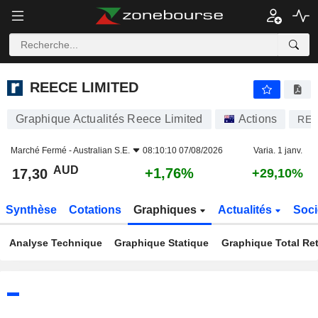
REECE LIMITED
17,30
$
+1,76%
REECE LIMITED
Graphique Actualités Reece Limited
Actions
RE
Marché Fermé -
Australian S.E.
08:10:10 07/08/2026
Varia. 1 janv.
AUD
+1,76%
17,30
+29,10%
Synthèse
Cotations
Graphiques
Actualités
Soci
Analyse Technique
Graphique Statique
Graphique Total Re