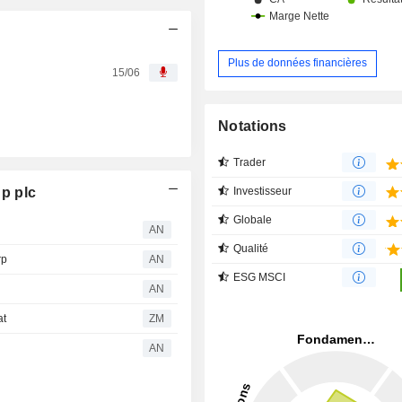
Plus de données financières
15/06
Notations
Trader
p plc
Investisseur
Globale
AN
Qualité
rp
AN
ESG MSCI
AN
at
ZM
AN