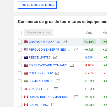
Plus de fonds positionnés
Commerce de gros de fournitures et équipemen
Ajouter à une liste
Varia.
Var
GRAFTON GROUP PLC
+1,19%
+6
FERGUSON ENTERPRISES INC.
+6,72%
+1
REECE LIMITED
0,00%
+5
BOISE CASCADE COMPANY
-1,95%
+9
CHIN HIN GROUP
-0,48%
-0
SG MART LIMITED
+1,39%
+3
YUASA CO., LTD.
+1,93%
-0
DOMAN BUILDING MATERIALS GROUP LTD.
+2,25%
+4
ADENTRA INC.
+2,08%
+2