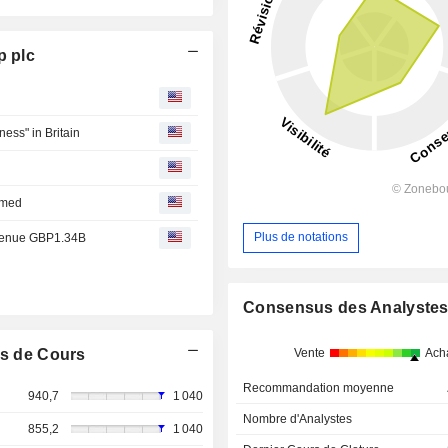
p plc
ess" in Britain
rmed
Plus de notations
evenue GBP1.34B
Consensus des Analyste
Vente
Ach
s de Cours
Recommandation moyenne
940,7
1 040
Nombre d'Analystes
855,2
1 040