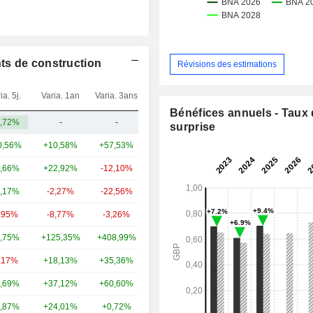
ts de construction
Révisions des estimations
ia. 5j.
Varia. 1an
Varia. 3ans
Capi.($)
Bénéfices annuels - Taux
,72%
-
-
2,62 Md
surprise
0,56%
+10,58%
+57,53%
49,5 Md
,66%
+22,92%
-12,10%
7,38 Md
,17%
-2,27%
-22,56%
2,96 Md
,95%
-8,77%
-3,26%
1,81 Md
,75%
+125,35%
+408,99%
939 M
,17%
+18,13%
+35,36%
760 M
,69%
+37,12%
+60,60%
740 M
,87%
+24,01%
+0,72%
626 M