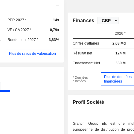
x
PER 2027 *
14x
Finances
x
VE / CA 2027 *
0,79x
2026 *
%
Rendement 2027 *
3,83%
Chiffre d'affaires
2,68 Md
Résultat net
124 M
Plus de ratios de valorisation
Endettement Net
330 M
Plus de données
* Données
estimées
financières
Profil Société
Grafton Group plc est une multi
européenne de distribution de prod