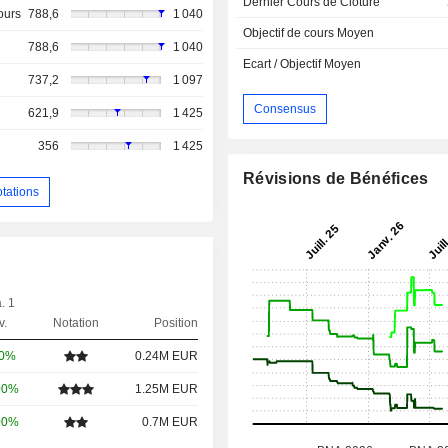
Dernier Cours de Cloture
ours
788,6
1 040
Objectif de cours Moyen
788,6
1 040
Ecart / Objectif Moyen
737,2
1 097
Consensus
621,9
1 425
356
1 425
Révisions de Bénéfices
otations
. 1
v.
Notation
Position
00%
0.24M EUR
00%
1.25M EUR
00%
0.7M EUR