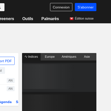
Connexion
S'abonner
reeners
Outils
Palmarès
Édition suisse
Indices
Europe
Amériques
Asie
ort PDF
ed
AN
AN
Agenda
Secteur
Dérivés
Fonds et ETFs