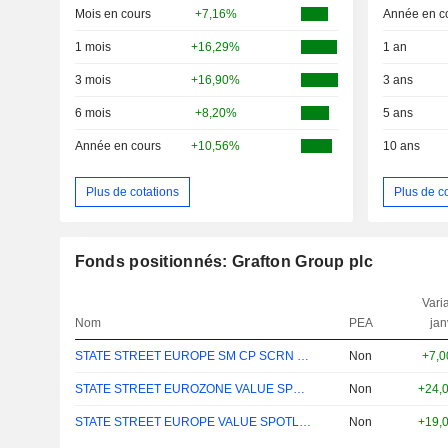
Mois en cours
+7,16%
Année en c
1 mois
+16,29%
1 an
3 mois
+16,90%
3 ans
6 mois
+8,20%
5 ans
Année en cours
+10,56%
10 ans
Plus de cotations
Plus de c
Fonds positionnés: Grafton Group plc
Varia
Nom
PEA
jan
STATE STREET EUROPE SM CP SCRN EQ PE ...
Non
+7,
STATE STREET EUROZONE VALUE SPOTLIGHT B
Non
+24,
STATE STREET EUROPE VALUE SPOTLIGHT B
Non
+19,