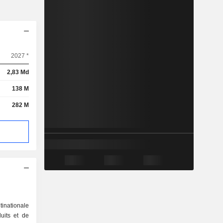
2027 *
2,83 Md
138 M
282 M
nationale
uits et de