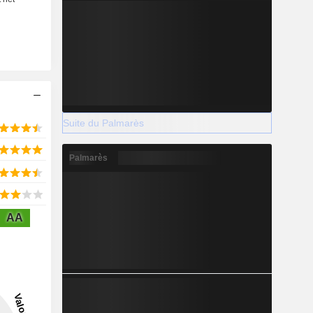
Suite du Palmarès
Palmarès
AA