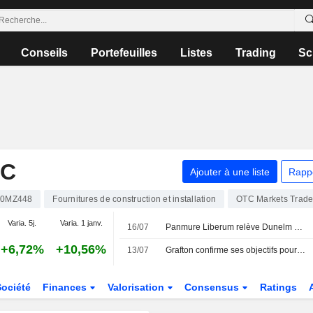
Conseils
Portefeuilles
Listes
Trading
Sc
LC
Ajouter à une liste
Rapp
00MZ448
Fournitures de construction et installation
OTC Markets Trad
Varia. 5j.
Varia. 1 janv.
16/07
Panmure Liberum relève Dunelm et abaisse B&M
+6,72%
+10,56%
13/07
Grafton confirme ses objectifs pour 2026 malgré la faiblesse du marché britannique
Société
Finances
Valorisation
Consensus
Ratings