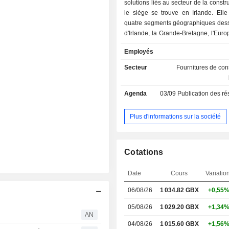
solutions liés au secteur de la constr
le siège se trouve en Irlande. Ell
quatre segments géographiques desse
d'Irlande, la Grande-Bretagne, l'Eur
et la péninsule ibérique. Sur s
Employés
d'origine, l'Irlande, la société exploi
une chaîne de magasins de brico
Secteur
Fournitures de cons
marques comprennent, pour l'
Chadwicks Group, Woodie's et MacBl
Agenda
03/09
Publication des résultat
la Grande-Bretagne : Selco, Leyland
Lynes, CPI EuroMix et StairBox ; po
du Nord : Isero/Polvo (Pays-Ba
Plus d'informations sur la société
(Finlande) ; et pour la péninsule 
Salvador Escoda et Mercaluz. MacBl
distributeur de matériaux de const
Cotations
Irlande du Nord. StairBox est un fa
distributeur d’escaliers et de fenêtres
Date
Cours
Variatio
mesure. CPI EuroMix est spéciali
fabrication de mortier sec. IKH est un 
06/08/26
1 034.82
GBX
+0,55
de vêtements de travail et d’équi
protection individuelle, d’outils, d
05/08/26
1 029.20 GBX
+1,34
AN
rechange et d’accessoires. Sa fili
04/08/26
1 015.60 GBX
+1,56
est un fournisseur sur commande de