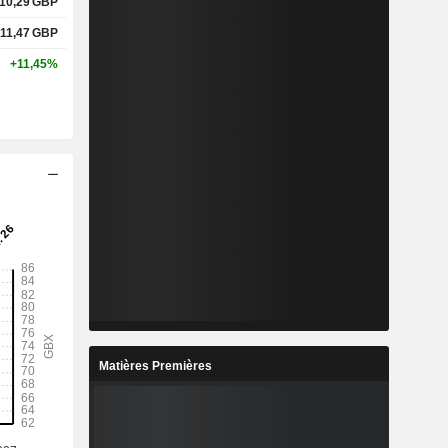
10,29
GBP
11,47
GBP
+11,45%
Matières Premières