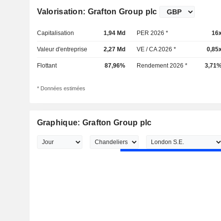
Valorisation: Grafton Group plc
Capitalisation
1,94 Md
PER 2026 *
16
Valeur d'entreprise
2,27 Md
VE / CA 2026 *
0,85
Flottant
87,96%
Rendement 2026 *
3,71
* Données estimées
Graphique: Grafton Group plc