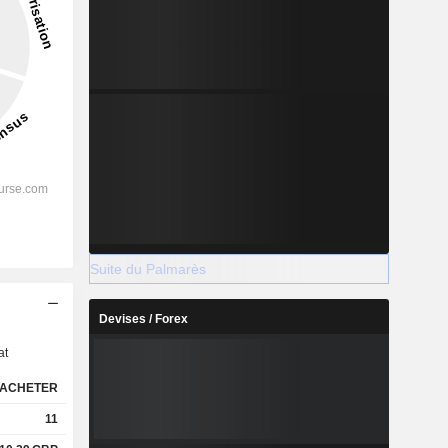
Suite du Palmarès
s
Devises / Forex
at
ACHETER
11