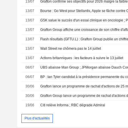
13/07
13/07
Bourse : Go West pour Stellantis, Apple se fâche contre 
13/07
13/07
13/07
13/07
Wall Street ne chômera pas le 14 juillet
13/07
Actions britanniques : les facteurs à suivre le 13 juillet
08/07
UBS abaisse Man Group ; JPMorgan abaisse Dauch Co
06/07
30/06
30/06
19/06
Citi relève Informa ; RBC dégrade Admiral
Plus d'actualités