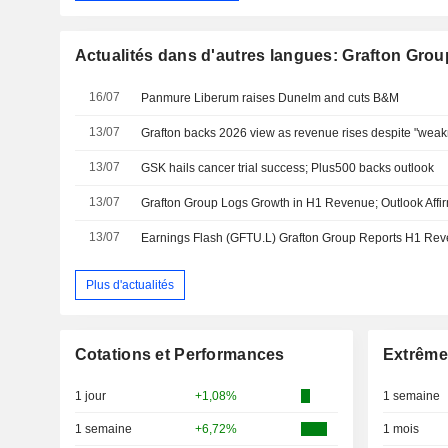
Actualités dans d'autres langues: Grafton Grou
16/07
Panmure Liberum raises Dunelm and cuts B&M
13/07
Grafton backs 2026 view as revenue rises despite "weakn
13/07
GSK hails cancer trial success; Plus500 backs outlook
13/07
Grafton Group Logs Growth in H1 Revenue; Outlook Affi
13/07
Earnings Flash (GFTU.L) Grafton Group Reports H1 R
Plus d'actualités
Cotations et Performances
Extrême
1 jour
+1,08%
1 semaine
1 semaine
+6,72%
1 mois