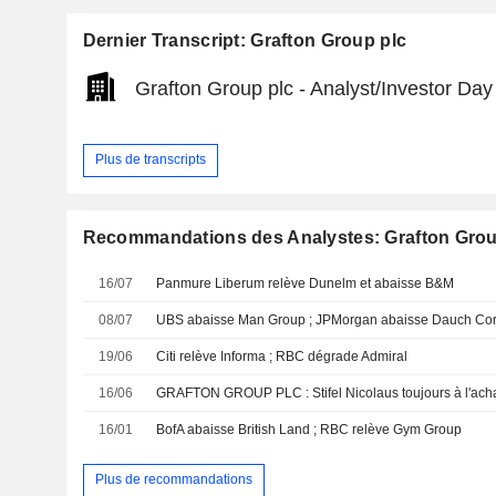
Dernier Transcript: Grafton Group plc
Grafton Group plc - Analyst/Investor Day
Plus de transcripts
Recommandations des Analystes: Grafton Grou
16/07
Panmure Liberum relève Dunelm et abaisse B&M
08/07
UBS abaisse Man Group ; JPMorgan abaisse Dauch Co
19/06
Citi relève Informa ; RBC dégrade Admiral
16/06
GRAFTON GROUP PLC : Stifel Nicolaus toujours à l'ach
16/01
BofA abaisse British Land ; RBC relève Gym Group
Plus de recommandations