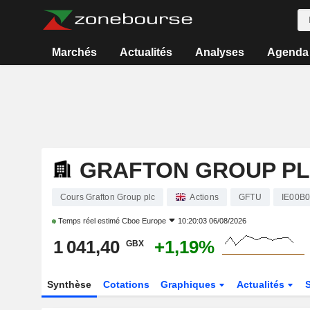
Marchés
Actualités
Analyses
Agenda
GRAFTON GROUP P
Cours Grafton Group plc
Actions
GFTU
IE00B
Temps réel estimé
Cboe Europe
10:20:03 06/08/2026
1 041,40
+1,19%
GBX
Synthèse
Cotations
Graphiques
Actualités