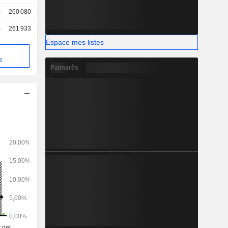
tinées aux
%
260 080
 le marché
%
261 933
Espace mes listes
s
Palmarès