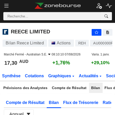
REECE LIMITED
17,30
$
+1,76%
REECE LIMITED
Bilan Reece Limited
Actions
REH
AU000000R
Marché Fermé -
Australian S.E.
08:10:10 07/08/2026
Varia. 1 janv.
AUD
+1,76%
17,30
+29,10%
Synthèse
Cotations
Graphiques
Actualités
Soci
Prévisions des Analystes
Compte de Résultat
Bilan
Flux d
Compte de Résultat
Bilan
Flux de Trésorerie
Ratios
Annuel