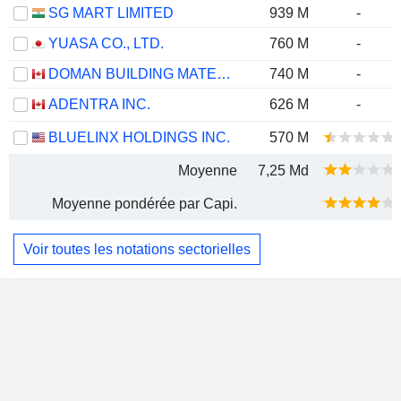
SG MART LIMITED
939 M
-
YUASA CO., LTD.
760 M
-
DOMAN BUILDING MATERIALS GROUP LTD.
740 M
-
ADENTRA INC.
626 M
-
BLUELINX HOLDINGS INC.
570 M
Moyenne
7,25 Md
Moyenne pondérée par Capi.
Voir toutes les notations sectorielles