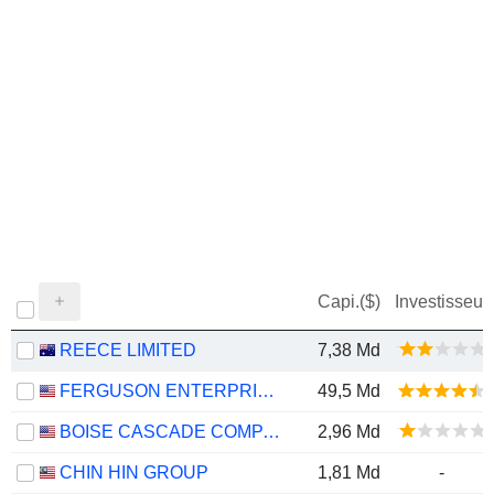
Capi.($)
Investisseur
REECE LIMITED
7,38 Md
FERGUSON ENTERPRISES INC.
49,5 Md
BOISE CASCADE COMPANY
2,96 Md
CHIN HIN GROUP
1,81 Md
-