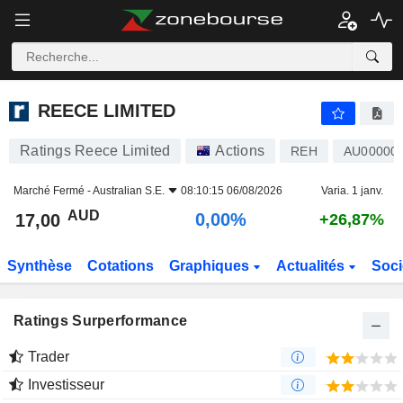
REECE LIMITED
17,00
$
0,00%
REECE LIMITED
Ratings Reece Limited
Actions
REH
AU00000
Marché Fermé -
Australian S.E.
08:10:15 06/08/2026
Varia. 1 janv.
AUD
0,00%
17,00
+26,87%
Synthèse
Cotations
Graphiques
Actualités
Soci
Ratings Surperformance
Trader
Investisseur