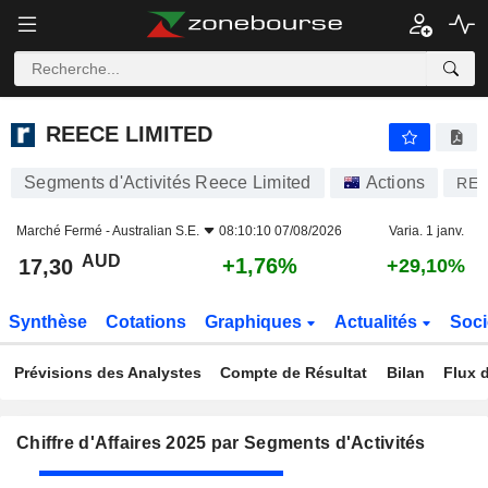
REECE LIMITED
17,30
$
+1,76%
REECE LIMITED
Segments d'Activités Reece Limited
Actions
RE
Marché Fermé -
Australian S.E.
08:10:10 07/08/2026
Varia. 1 janv.
AUD
+1,76%
17,30
+29,10%
Synthèse
Cotations
Graphiques
Actualités
Soci
Prévisions des Analystes
Compte de Résultat
Bilan
Flux d
Chiffre d'Affaires 2025 par Segments d'Activités