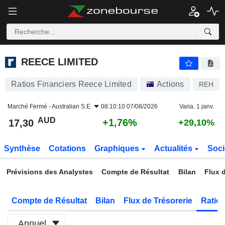
REECE LIMITED
17,30
$
+1,76%
REECE LIMITED
Ratios Financiers Reece Limited
Actions
REH
Marché Fermé -
Australian S.E.
08:10:10 07/08/2026
Varia. 1 janv.
AUD
+1,76%
17,30
+29,10%
Synthèse
Cotations
Graphiques
Actualités
Soci
Prévisions des Analystes
Compte de Résultat
Bilan
Flux d
Compte de Résultat
Bilan
Flux de Trésorerie
Ratios
Annuel