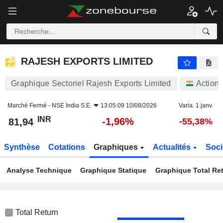
RAJESH EXPORTS LIMITED
81,94
₹
-1,96%
RAJESH EXPORTS LIMITED
Graphique Sectoriel Rajesh Exports Limited
Action
Marché Fermé -
NSE India S.E.
13:05:09 10/08/2026
Varia. 1 janv.
INR
-1,96%
81,94
-55,38%
Synthèse
Cotations
Graphiques
Actualités
Soci
Analyse Technique
Graphique Statique
Graphique Total Re
Total Return