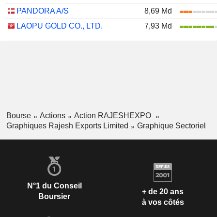
PANDORA A/S
8,69 Md
LAOPU GOLD CO., LTD.
7,93 Md
Bourse
Actions
Action RAJESHEXPO
Graphiques Rajesh Exports Limited
Graphique Sectoriel
N°1 du Conseil
+ de 20 ans
Boursier
à vos côtés