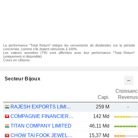
La performance "Total Return" intègre les versements de dividendes sur la période
concernée, comme s'ils étaient réinvestis à 100%.
Les valeurs annotées (TR) sont affichées avec leur performance "Total Return"
(uniquement si disponible)
Cours en clôtures
Secteur Bijoux
Croissanc
Capi.
Revenus
RAJESH EXPORTS LIMITED
259 M
-
COMPAGNIE FINANCIERE RICHEMONT
142 Md
TITAN COMPANY LIMITED
46,11 Md
CHOW TAI FOOK JEWELLERY GROUP LIMITED
15,37 Md