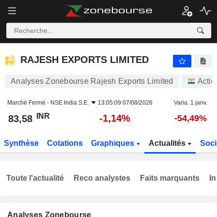
RAJESH EXPORTS LIMITED
83,58
₹
-1,14%
RAJESH EXPORTS LIMITED
Analyses Zonebourse Rajesh Exports Limited
Actio
Marché Fermé -
NSE India S.E.
13:05:09 07/08/2026
Varia. 1 janv.
INR
-1,14%
83,58
-54,49%
Synthèse
Cotations
Graphiques
Actualités
Soci
Toute l'actualité
Reco analystes
Faits marquants
In
Analyses Zonebourse