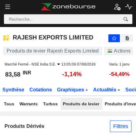
RAJESH EXPORTS LIMITED
83,58
₹
-1,14%
RAJESH EXPORTS LIMITED
Produits de levier Rajesh Exports Limited
Actions
Marché Fermé -
NSE India S.E.
13:05:09 07/08/2026
Varia. 1 janv.
INR
-1,14%
83,58
-54,49%
Synthèse
Cotations
Graphiques
Actualités
Soci
Tous
Warrants
Turbos
Produits de levier
Produits d'inv
Filtres
Produits Dérivés