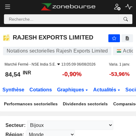
RAJESH EXPORTS LIMITED
84,54
₹
-0,90%
RAJESH EXPORTS LIMITED
Notations sectorielles Rajesh Exports Limited
Actio
Marché Fermé -
NSE India S.E.
13:05:09 06/08/2026
Varia. 1 janv.
INR
-0,90%
84,54
-53,96%
Synthèse
Cotations
Graphiques
Actualités
Soci
Performances sectorielles
Dividendes sectoriels
Comparais
Secteur:
Région: