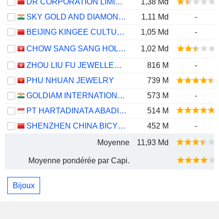
DR CORPORATION LIMITED
1,38 Md
SKY GOLD AND DIAMONDS LIMITED
1,11 Md
-
BEIJING KINGEE CULTURE DEVELOPMENT CO., LTD.
1,05 Md
-
CHOW SANG SANG HOLDINGS INTERNATIONAL LIMITED
1,02 Md
ZHOU LIU FU JEWELLERY CO., LTD.
816 M
-
PHU NHUAN JEWELRY
739 M
GOLDIAM INTERNATIONAL LIMITED
573 M
-
PT HARTADINATA ABADI TBK
514 M
SHENZHEN CHINA BICYCLE COMPANY (HOLDINGS) LIMITED
452 M
-
Moyenne
11,93 Md
Moyenne pondérée par Capi.
Bijoux