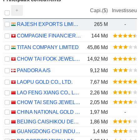
Capi.($)
Investisseur
RAJESH EXPORTS LIMITED
265 M
-
COMPAGNIE FINANCIERE RICHEMONT
144 Md
TITAN COMPANY LIMITED
45,86 Md
CHOW TAI FOOK JEWELLERY GROUP LIMITED
14,92 Md
PANDORA A/S
9,12 Md
LAOPU GOLD CO., LTD.
7,67 Md
LAO FENG XIANG CO., LTD.
2,26 Md
CHOW TAI SENG JEWELLERY CO., LTD.
2,05 Md
CHINA NATIONAL GOLD GROUP GOLD JEWELLERY CO.,LTD.
1,97 Md
-
BEIJING CAISHIKOU DEPARTMENT STORE CO.,LTD.
1,86 Md
GUANGDONG CHJ INDUSTRY CO.,LTD.
1,4 Md