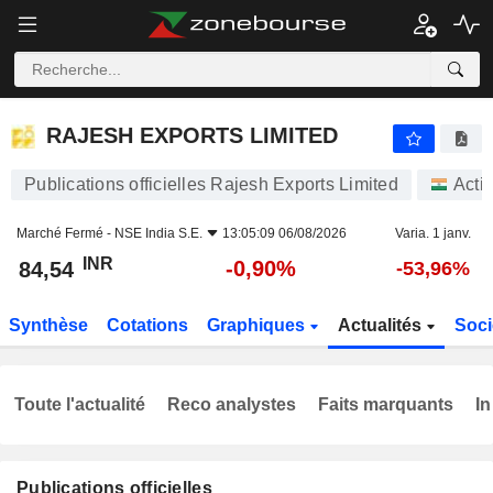
RAJESH EXPORTS LIMITED
84,54
₹
-0,90%
RAJESH EXPORTS LIMITED
Publications officielles Rajesh Exports Limited
Acti
Marché Fermé -
NSE India S.E.
13:05:09 06/08/2026
Varia. 1 janv.
INR
-0,90%
84,54
-53,96%
Synthèse
Cotations
Graphiques
Actualités
Soci
Toute l'actualité
Reco analystes
Faits marquants
In
Publications officielles