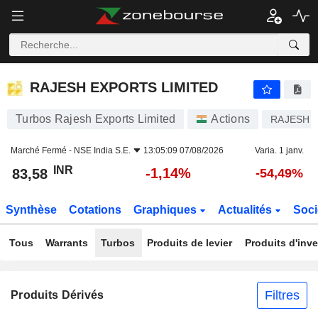
RAJESH EXPORTS LIMITED
83,58
₹
-1,14%
RAJESH EXPORTS LIMITED
Turbos Rajesh Exports Limited
Actions
RAJESHE
Marché Fermé -
NSE India S.E.
13:05:09 07/08/2026
Varia. 1 janv.
INR
-1,14%
83,58
-54,49%
Synthèse
Cotations
Graphiques
Actualités
Soci
Tous
Warrants
Turbos
Produits de levier
Produits d'inv
Filtres
Produits Dérivés