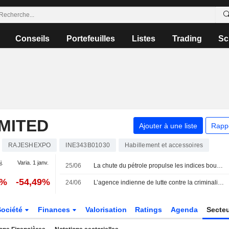
Conseils
Portefeuilles
Listes
Trading
Sc
MITED
Ajouter à une liste
Rapp
RAJESHEXPO
INE343B01030
Habillement et accessoires
j.
Varia. 1 janv.
25/06
La chute du pétrole propulse les indices boursiers indiens vers leur plus longue série de gains hebdomadaires en sept mois
2%
-54,49%
24/06
L’agence indienne de lutte contre la criminalité financière signale des infractions au change et des documents manquants chez Rajesh Exports
Société
Finances
Valorisation
Ratings
Agenda
Secte