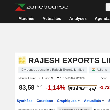
Marchés
Actualités
Analyses
Agenda
RAJESH EXPORTS LI
Dividendes sectoriels Rajesh Exports Limited
Actions
Marché Fermé -
NSE India S.E.
13:05:09 07/08/2026
Varia. 5
83,58
-1,14%
INR
-1,7
Synthèse
Cotations
Graphiques
Actualités