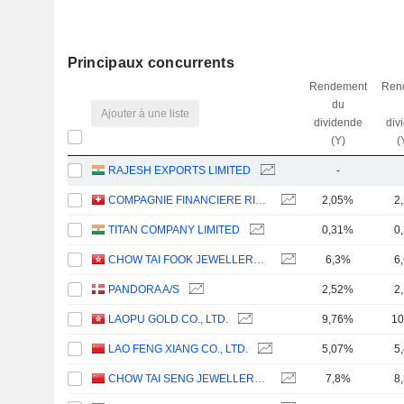
Principaux concurrents
Rendement
Ren
du
Ajouter à une liste
dividende
div
(Y)
(
RAJESH EXPORTS LIMITED
-
COMPAGNIE FINANCIERE RICHEMONT
2,05%
2
TITAN COMPANY LIMITED
0,31%
0
CHOW TAI FOOK JEWELLERY GROUP LIMITED
6,3%
6
PANDORA A/S
2,52%
2
LAOPU GOLD CO., LTD.
9,76%
10
LAO FENG XIANG CO., LTD.
5,07%
5
CHOW TAI SENG JEWELLERY CO., LTD.
7,8%
8