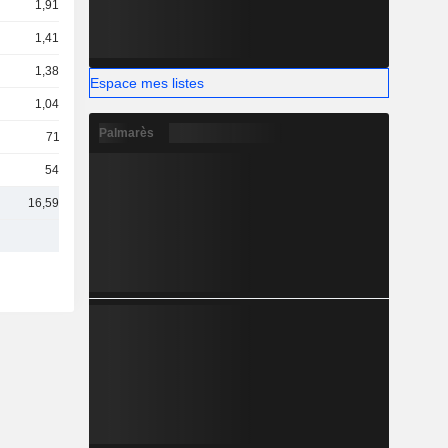
1,91 Md
1,41 Md
1,38 Md
Espace mes listes
1,04 Md
Palmarès
711 M
545 M
16,59 Md