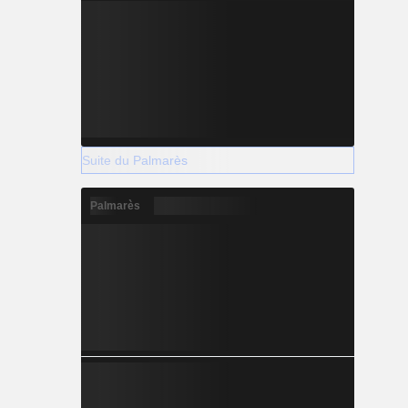
Suite du Palmarès
Palmarès