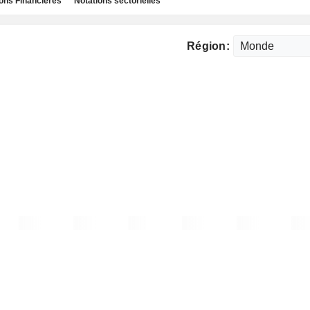
ns Financières
Notations sectorielles
Région: