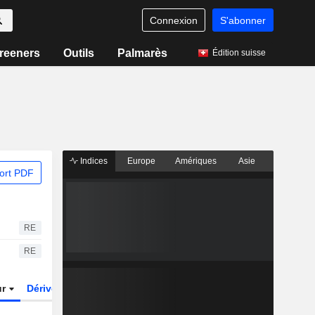
Connexion
S'abonner
reeners
Outils
Palmarès
Édition suisse
Indices
Europe
Amériques
Asie
ort PDF
RE
RE
ur
Dérivés
Fonds et ETFs