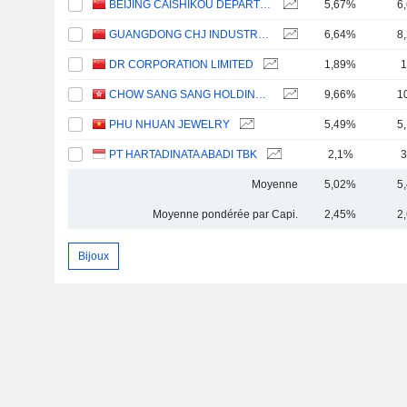
BEIJING CAISHIKOU DEPARTMENT STORE CO.,LTD.
5,67%
6
GUANGDONG CHJ INDUSTRY CO.,LTD.
6,64%
8
DR CORPORATION LIMITED
1,89%
1
CHOW SANG SANG HOLDINGS INTERNATIONAL LIMITED
9,66%
1
PHU NHUAN JEWELRY
5,49%
5
PT HARTADINATA ABADI TBK
2,1%
3
Moyenne
5,02%
5
Moyenne pondérée par Capi.
2,45%
2
Bijoux