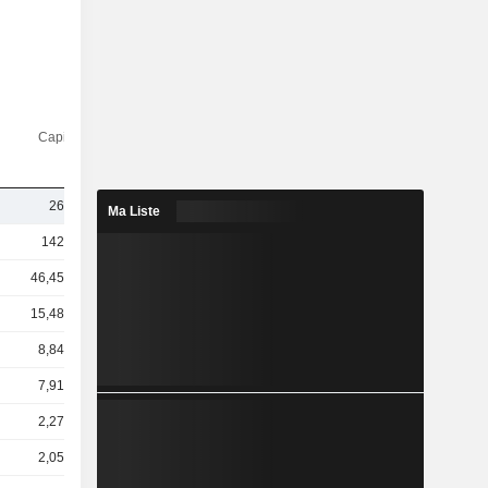
Capi.($)
262 M
Ma Liste
142 Md
46,45 Md
15,48 Md
8,84 Md
7,91 Md
2,27 Md
2,05 Md