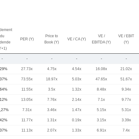
dement
du
Price to
VE /
VE / EBIT
PER (Y)
VE / CA (Y)
idende
Book (Y)
EBITDA (Y)
(Y)
Y+1)
-
-
-
-
-
-
,29%
27.73x
4.75x
4.54x
16.08x
21.02x
,37%
73.55x
18.97x
5.03x
47.65x
51.67x
,64%
11.55x
3.5x
1.32x
8.48x
9.34x
,12%
13.05x
7.76x
2.14x
7.1x
9.77x
,27%
7.31x
3.46x
1.47x
5.15x
5.31x
,42%
11.77x
1.31x
0.19x
3.15x
3.39x
,37%
11.13x
2.07x
1.33x
6.91x
7.4x