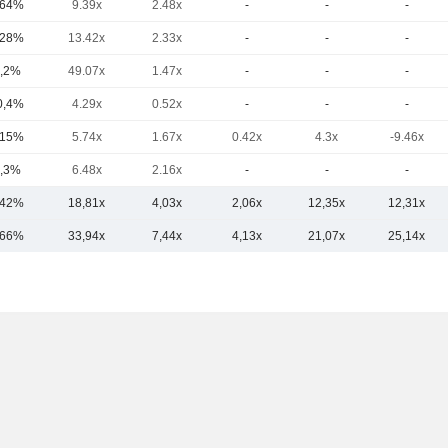
,64%
9.39x
2.48x
-
-
-
,28%
13.42x
2.33x
-
-
-
,2%
49.07x
1.47x
-
-
-
0,4%
4.29x
0.52x
-
-
-
,15%
5.74x
1.67x
0.42x
4.3x
-9.46x
,3%
6.48x
2.16x
-
-
-
,42%
18,81x
4,03x
2,06x
12,35x
12,31x
,66%
33,94x
7,44x
4,13x
21,07x
25,14x