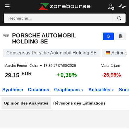
PORSCHE AUTOMOBIL HOLDING SE
29,15
€
+0,38%
PORSCHE AUTOMOBIL
HOLDING SE
Consensus Porsche Automobil Holding SE
Actions
Marché Fermé -
Xetra
17:35:17 07/08/2026
Varia. 1 janv.
EUR
+0,38%
29,15
-26,98%
Synthèse
Cotations
Graphiques
Actualités
Soci
Opinion des Analystes
Révisions des Estimations