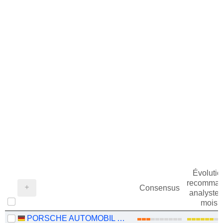
Évolutio
recomman
Consensus
analystes
mois
PORSCHE AUTOMOBIL HOLDING SE