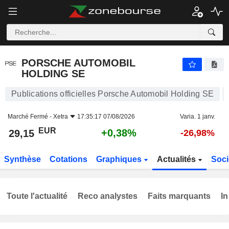
PORSCHE AUTOMOBIL HOLDING SE
29,15
€
+0,38%
PORSCHE AUTOMOBIL
HOLDING SE
Publications officielles Porsche Automobil Holding SE
Marché Fermé -
Xetra
17:35:17 07/08/2026
Varia. 1 janv.
EUR
+0,38%
29,15
-26,98%
Synthèse
Cotations
Graphiques
Actualités
Soci
Toute l'actualité
Reco analystes
Faits marquants
In