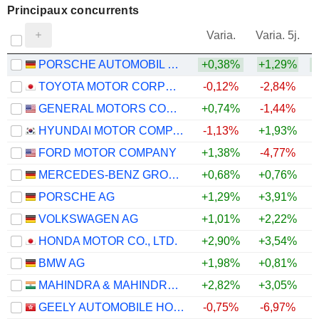
Principaux concurrents
V
Varia.
Varia. 5j.
PORSCHE AUTOMOBIL HOLDING SE
+0,38%
+1,29%
TOYOTA MOTOR CORPORATION
-0,12%
-2,84%
GENERAL MOTORS COMPANY
+0,74%
-1,44%
+
HYUNDAI MOTOR COMPANY
-1,13%
+1,93%
FORD MOTOR COMPANY
+1,38%
-4,77%
MERCEDES-BENZ GROUP AG
+0,68%
+0,76%
PORSCHE AG
+1,29%
+3,91%
VOLKSWAGEN AG
+1,01%
+2,22%
HONDA MOTOR CO., LTD.
+2,90%
+3,54%
+
BMW AG
+1,98%
+0,81%
MAHINDRA & MAHINDRA LIMITED
+2,82%
+3,05%
+
GEELY AUTOMOBILE HOLDINGS LIMITED
-0,75%
-6,97%