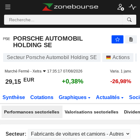
PORSCHE AUTOMOBIL HOLDING SE
29,15
€
+0,38%
PORSCHE AUTOMOBIL
HOLDING SE
Secteur Porsche Automobil Holding SE
Actions
Marché Fermé -
Xetra
17:35:17 07/08/2026
Varia. 1 janv.
EUR
+0,38%
29,15
-26,98%
Synthèse
Cotations
Graphiques
Actualités
Soci
Performances sectorielles
Valorisations sectorielles
Dividen
Secteur: