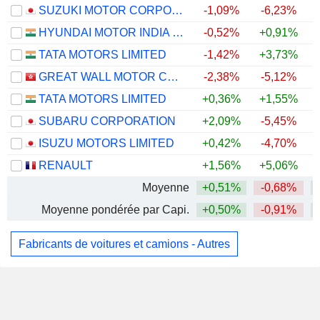
SUZUKI MOTOR CORPORATION
-1,09%
-6,23%
HYUNDAI MOTOR INDIA LIMITED
-0,52%
+0,91%
+
TATA MOTORS LIMITED
-1,42%
+3,73%
GREAT WALL MOTOR COMPANY LIMITED
-2,38%
-5,12%
TATA MOTORS LIMITED
+0,36%
+1,55%
SUBARU CORPORATION
+2,09%
-5,45%
ISUZU MOTORS LIMITED
+0,42%
-4,70%
RENAULT
+1,56%
+5,06%
+
Moyenne
+0,51%
-0,68%
Moyenne pondérée par Capi.
+0,50%
-0,91%
Fabricants de voitures et camions - Autres