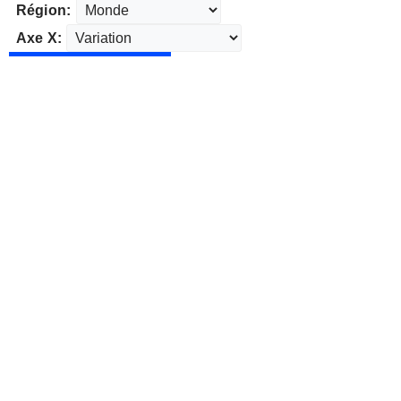
Région:
Axe X: