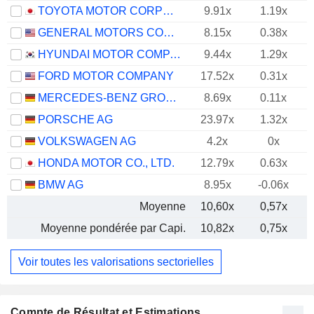
TOYOTA MOTOR CORPORATION
9.91x
1.19x
GENERAL MOTORS COMPANY
8.15x
0.38x
HYUNDAI MOTOR COMPANY
9.44x
1.29x
FORD MOTOR COMPANY
17.52x
0.31x
MERCEDES-BENZ GROUP AG
8.69x
0.11x
PORSCHE AG
23.97x
1.32x
VOLKSWAGEN AG
4.2x
0x
HONDA MOTOR CO., LTD.
12.79x
0.63x
BMW AG
8.95x
-0.06x
Moyenne
10,60x
0,57x
Moyenne pondérée par Capi.
10,82x
0,75x
Voir toutes les valorisations sectorielles
Compte de Résultat et Estimations