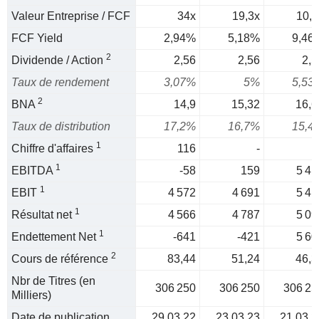
Valeur Entreprise / FCF
34x
19,3x
10,6
FCF Yield
2,94%
5,18%
9,46
2
Dividende / Action
2,56
2,56
2,5
Taux de rendement
3,07%
5%
5,53
2
BNA
14,9
15,32
16,6
Taux de distribution
17,2%
16,7%
15,4
1
Chiffre d'affaires
116
-
1
EBITDA
-58
159
5 41
1
EBIT
4 572
4 691
5 41
1
Résultat net
4 566
4 787
5 09
1
Endettement Net
-641
-421
5 60
2
Cours de référence
83,44
51,24
46,3
Nbr de Titres (en
306 250
306 250
306 25
Milliers)
Date de publication
29.03.22
23.03.23
21.03.2