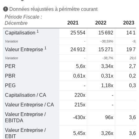
Données réajustées à périmètre courant
Période Fiscale :
2021
2022
2023
Décembre
1
Capitalisation
25 554
15 692
14 18
Variation
-
-38,59%
-9,
1
Valeur Entreprise
24 912
15 271
19 79
Variation
-
-38,7%
29,6
PER
5,6x
3,34x
2,78
PBR
0,61x
0,31x
0,26
PEG
-
1,18x
0,32
Capitalisation / CA
220x
-
Valeur Entreprise / CA
215x
-
Valeur Entreprise /
-430x
96x
3,66
EBITDA
Valeur Entreprise /
5,45x
3,26x
3,66
EBIT