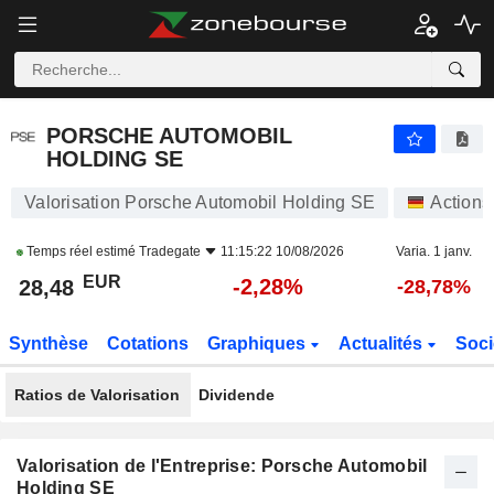
PORSCHE AUTOMOBIL HOLDING SE
28,48
€
-2,28%
PORSCHE AUTOMOBIL
HOLDING SE
Valorisation Porsche Automobil Holding SE
Actions
Temps réel estimé
Tradegate
11:15:22 10/08/2026
Varia. 1 janv.
EUR
-2,28%
28,48
-28,78%
Synthèse
Cotations
Graphiques
Actualités
Soci
Ratios de Valorisation
Dividende
Valorisation de l'Entreprise: Porsche Automobil
Holding SE