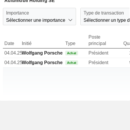
Automobil Holding SE
Importance
Type de transaction
Sélectionner une importance
Sélectionner un type d
Poste
Date
Initié
Type
principal
Qua
04.04.25
Wolfgang Porsche
Président
Achat
04.04.25
Wolfgang Porsche
Président
Achat