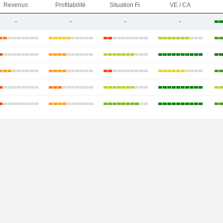
Revenus
Profitabilité
Situation Fi.
VE / CA
-
-
-
-