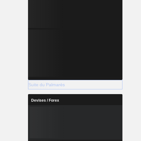
Suite du Palmarès
Devises / Forex