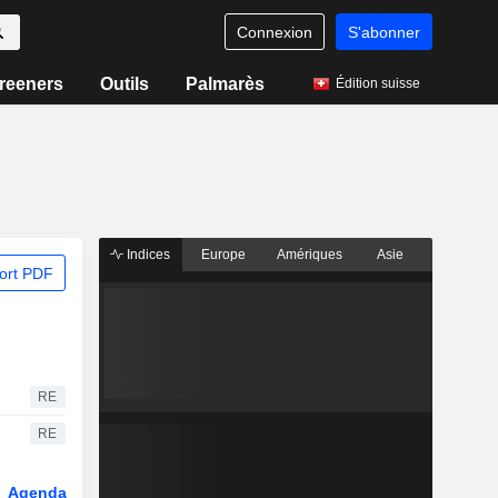
Connexion
S'abonner
reeners
Outils
Palmarès
Édition suisse
Indices
Europe
Amériques
Asie
ort PDF
RE
RE
Agenda
Secteur
Dérivés
Fonds et ETFs