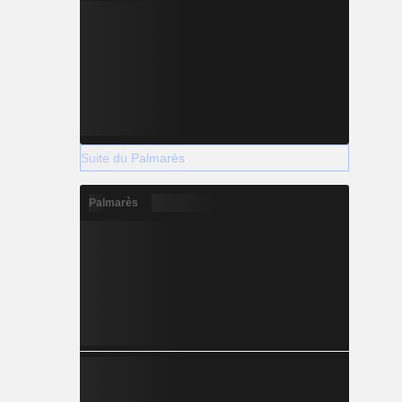
Suite du Palmarès
Palmarès