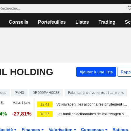
Conseils
Portefeuilles
Listes
Trading
Sc
L HOLDING
Ajouter à une liste
Rapp
ions
PAH3
DE000PAH0038
Fabricants de voitures et camions
 5j.
Varia. 1 janv.
12:41
Volkswagen : les actionnaires privilégient les dividendes au détriment des salariés, selon le syndicat allemand IG Metall
14%
-27,81%
10:25
Les familles actionnaires de Volkswagen s'impliquent dans la bataille de la restructuration et appellent à une action rapide
Société
Finances
Valorisation
Consensus
Ratings