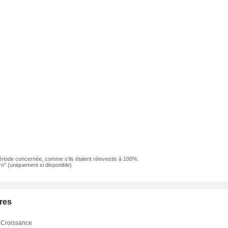
ériode concernée, comme s'ils étaient réinvestis à 100%.
n" (uniquement si disponible)
res
Croissance