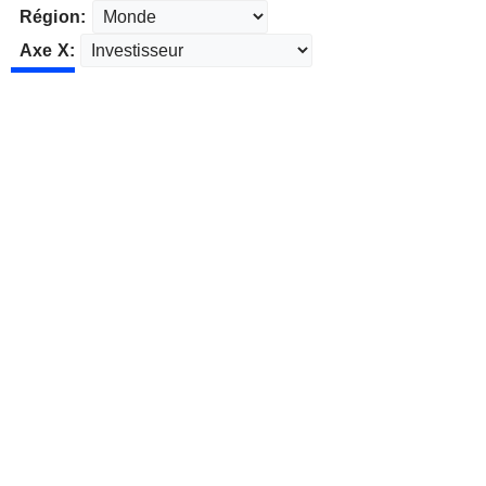
Région:
Axe X: