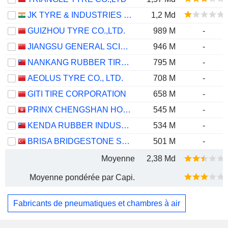
JK TYRE & INDUSTRIES LIMITED
1,2 Md
GUIZHOU TYRE CO.,LTD.
989 M
-
JIANGSU GENERAL SCIENCE TECHNOLOGY CO., LTD.
946 M
-
NANKANG RUBBER TIRE CORP.,LTD.
795 M
-
AEOLUS TYRE CO., LTD.
708 M
-
GITI TIRE CORPORATION
658 M
-
PRINX CHENGSHAN HOLDINGS LIMITED
545 M
-
KENDA RUBBER INDUSTRIAL CO. LTD.
534 M
-
BRISA BRIDGESTONE SABANCI LASTIK SANAYI VE TICARET
501 M
-
Moyenne
2,38 Md
Moyenne pondérée par Capi.
Fabricants de pneumatiques et chambres à air