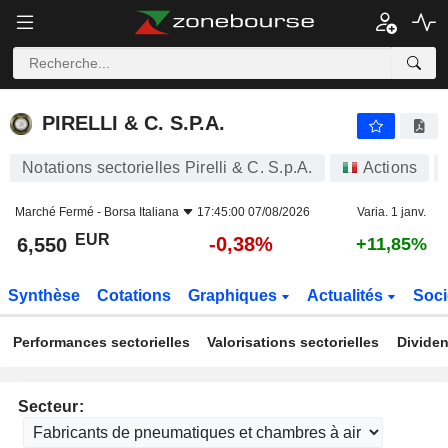
PIRELLI & C. S.P.A.
6,550
€
-0,38%
PIRELLI & C. S.P.A.
Notations sectorielles Pirelli & C. S.p.A.
Actions
Marché Fermé -
Borsa Italiana
17:45:00 07/08/2026
Varia. 1 janv.
EUR
-0,38%
6,550
+11,85%
Synthèse
Cotations
Graphiques
Actualités
Soci
Performances sectorielles
Valorisations sectorielles
Dividen
Secteur: