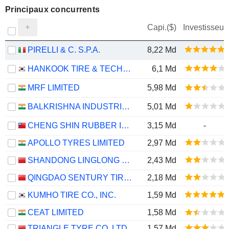
Principaux concurrents
Capi.($)
Investisseur
PIRELLI & C. S.P.A.
8,22 Md
HANKOOK TIRE & TECHNOLOGY CO., LTD.
6,1 Md
MRF LIMITED
5,98 Md
BALKRISHNA INDUSTRIES LIMITED
5,01 Md
CHENG SHIN RUBBER IND. CO., LTD.
3,15 Md
-
APOLLO TYRES LIMITED
2,97 Md
SHANDONG LINGLONG TYRE CO.,LTD.
2,43 Md
QINGDAO SENTURY TIRE CO., LTD.
2,18 Md
KUMHO TIRE CO., INC.
1,59 Md
CEAT LIMITED
1,58 Md
TRIANGLE TYRE CO.,LTD
1,57 Md