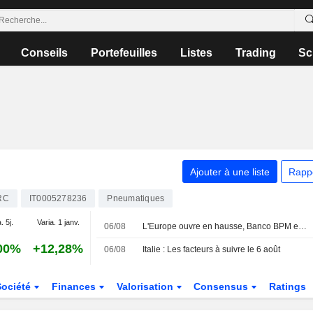
Conseils
Portefeuilles
Listes
Trading
Sc
Ajouter à une liste
Rapp
RC
IT0005278236
Pneumatiques
. 5j.
Varia. 1 janv.
06/08
L'Europe ouvre en hausse, Banco BPM en tête à Milan
00%
+12,28%
06/08
Italie : Les facteurs à suivre le 6 août
Société
Finances
Valorisation
Consensus
Ratings