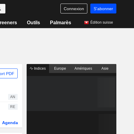
Connexion
S'abonner
reeners
Outils
Palmarès
Édition suisse
Indices
Europe
Amériques
Asie
ort PDF
AN
RE
Agenda
Secteur
Dérivés
Fonds et ETFs