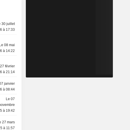
 30 juillet
6 à 17:33
Le 08 mai
6 à 14:22
27 février
6 à 21:14
07 janvier
6 à 08:44
Le 07
novembre
5 à 19:42
e 27 mars
5 à 11:57