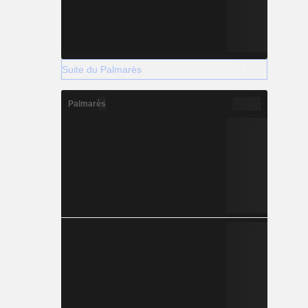
Suite du Palmarès
Palmarès