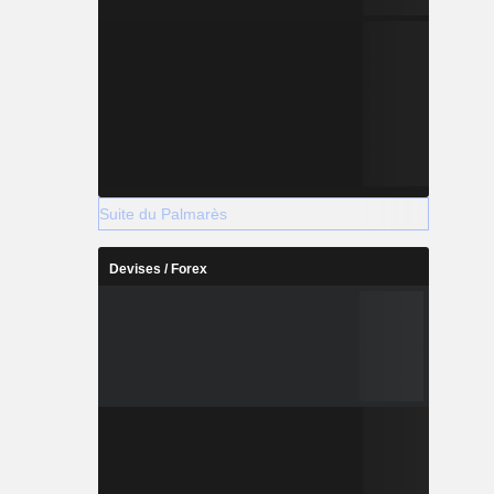
Suite du Palmarès
Devises / Forex