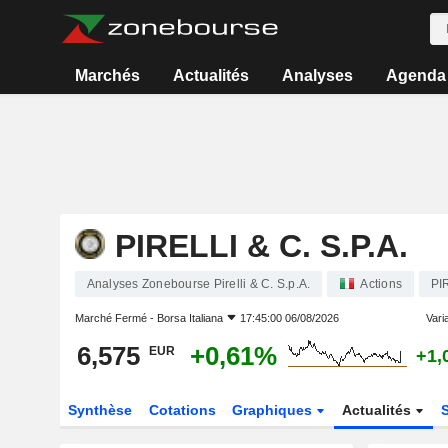
Marchés
Actualités
Analyses
Agenda
PIRELLI & C. S.P.A.
Analyses Zonebourse Pirelli & C. S.p.A.
Actions
PI
Marché Fermé -
Borsa Italiana
17:45:00 06/08/2026
Varia
6,575
+0,61%
EUR
+1,
Synthèse
Cotations
Graphiques
Actualités